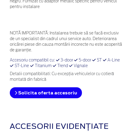
negru. Furnizat cu adaptor metalic specific pentru vehicul
pentru instalare
NOTĂ IMPORTANTĂ:
Instalarea trebuie să se facă exclusiv
de un specialist din cadrul unui service auto. Deteriorarea
oricărei piese din cauza montării incorecte nu este acoperită
de garanţie.
Accesoriu compatibil cu:
3-door
5-door
ST
A-Line
ST-Line
Titanium
Trend
Vignale
Detalii compatibilitati: Cu excepția vehiculelor cu cotieră
montată din fabrică
Solicita oferta accesoriu
ACCESORII EVIDENȚIATE