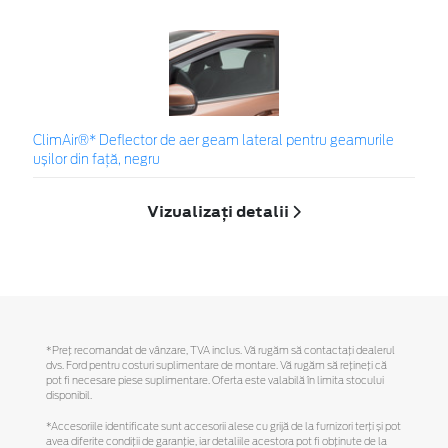
ClimAir®* Deflector de aer geam lateral pentru geamurile
ușilor din față, negru
Vizualizați detalii
*Preţ recomandat de vânzare, TVA inclus. Vă rugăm să contactaţi dealerul
dvs. Ford pentru costuri suplimentare de montare. Vă rugăm să reţineţi că
pot fi necesare piese suplimentare. Oferta este valabilă în limita stocului
disponibil.
*Accesoriile identificate sunt accesorii alese cu grijă de la furnizori terți și pot
avea diferite condiții de garanție, iar detaliile acestora pot fi obținute de la