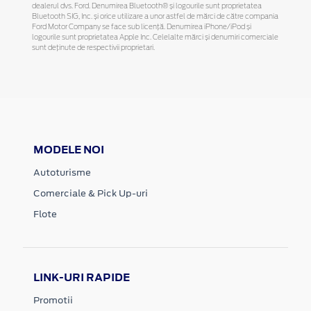
dealerul dvs. Ford. Denumirea Bluetooth® și logourile sunt proprietatea
Bluetooth SIG, Inc. și orice utilizare a unor astfel de mărci de către compania
Ford Motor Company se face sub licență. Denumirea iPhone/iPod și
logourile sunt proprietatea Apple Inc. Celelalte mărci și denumiri comerciale
sunt deținute de respectivii proprietari.
MODELE NOI
Autoturisme
Comerciale & Pick Up-uri
Flote
LINK-URI RAPIDE
Promotii