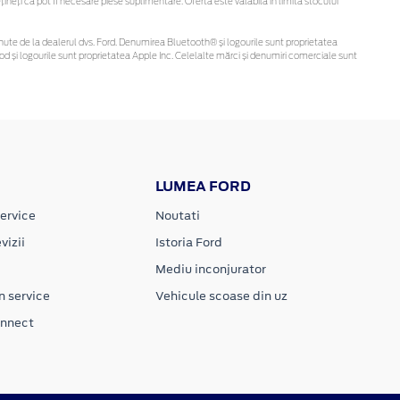
eți că pot fi necesare piese suplimentare. Oferta este valabilă în limita stocului
 obținute de la dealerul dvs. Ford. Denumirea Bluetooth® și logourile sunt proprietatea
d și logourile sunt proprietatea Apple Inc. Celelalte mărci și denumiri comerciale sunt
LUMEA FORD
ervice
Noutati
vizii
Istoria Ford
Mediu inconjurator
n service
Vehicule scoase din uz
onnect