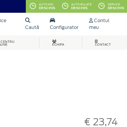
AUTO NOI
AUTO RULATE
SERVICE
DESCHIS
DESCHIS
DESCHIS
ice
Contul
Caută
Configurator
meu
CENTRU
AUNE
ECHIPA
CONTACT
€ 23,74