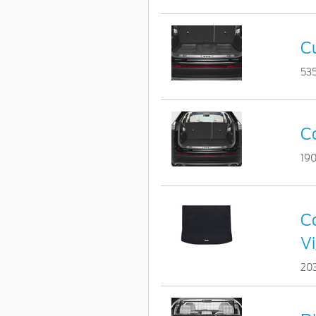
C
53
Co
19
Co
V
20