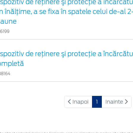
spozitiv de reţinere şi protecţie a încărcăt
n înălțime, a se fixa în spatele celui de-al 
caune
36199
spozitiv de reţinere şi protecţie a încărcătu
ompletă
38164
Inapoi
1
Inainte