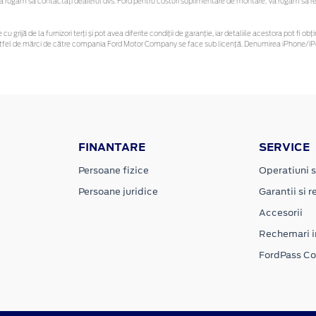
rugăm să contactaţi dealerul dvs. Ford pentru costuri suplimentare de montare. Vă rugăm să rețin
cu grijă de la furnizori terți și pot avea diferite condiții de garanție, iar detaliile acestora pot fi
r astfel de mărci de către compania Ford Motor Company se face sub licență. Denumirea iPhone/iPo
FINANTARE
SERVICE
Persoane fizice
Operatiuni s
Persoane juridice
Garantii si re
Accesorii
Rechemari i
FordPass C