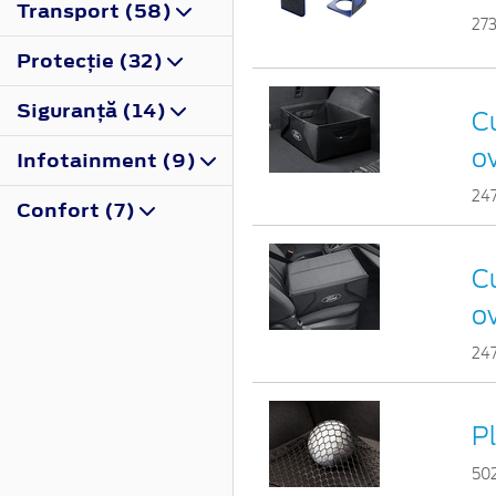
Transport (58)
27
Protecţie (32)
Siguranţă (14)
Cu
ov
Infotainment (9)
24
Confort (7)
Cu
ov
24
P
50