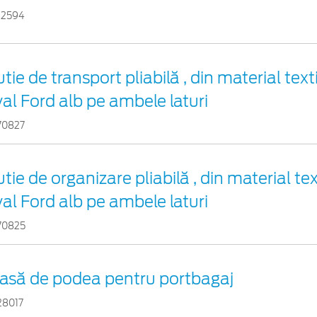
32594
tie de transport pliabilă , din material text
al Ford alb pe ambele laturi
70827
tie de organizare pliabilă , din material tex
al Ford alb pe ambele laturi
70825
lasă de podea pentru portbagaj
28017