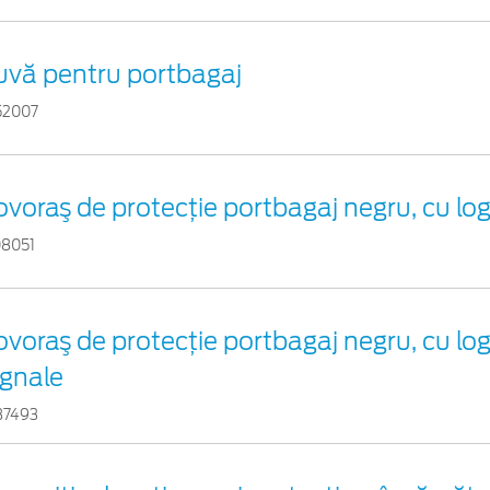
uvă pentru portbagaj
52007
voraş de protecţie portbagaj negru, cu lo
08051
voraş de protecţie portbagaj negru, cu lo
ignale
37493