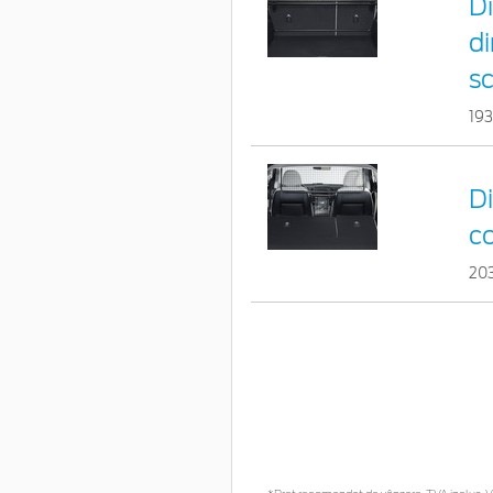
Di
di
s
19
Di
c
20