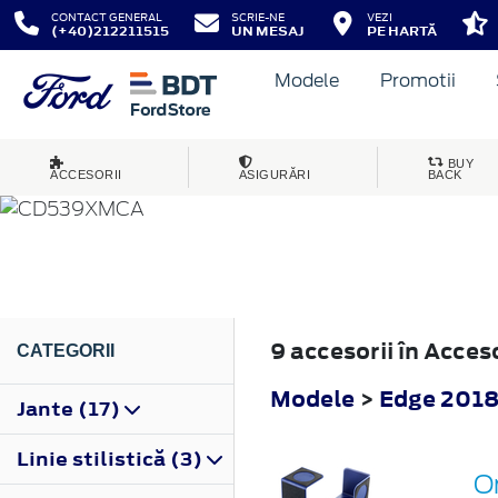
CONTACT GENERAL
SCRIE-NE
VEZI
(+40)212211515
UN MESAJ
PE HARTĂ
Modele
Promotii
EDGE
BUY
ACCESORII
ASIGURĂRI
BACK
2018
9 accesorii în Acce
CATEGORII
Modele
>
Edge 201
Jante (17)
Linie stilistică (3)
Or