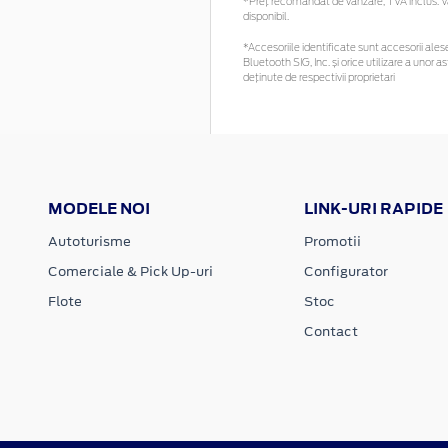
*Preţ recomandat de vânzare, TVA inclus. Vă 
disponibil.
*Accesoriile identificate sunt accesorii alese 
Bluetooth SIG, Inc. și orice utilizare a uno
deținute de respectivii proprietari
MODELE NOI
LINK-URI RAPIDE
Autoturisme
Promotii
Comerciale & Pick Up-uri
Configurator
Flote
Stoc
Contact