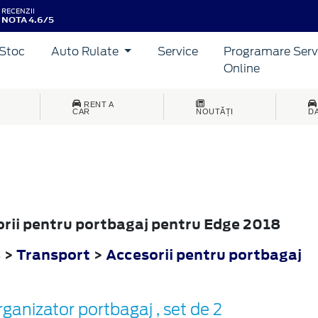
RECENZII
NOTA 4.6/5
Stoc
Auto Rulate
Service
Programare Serv
Online
RENT A
CAR
NOUTĂȚI
D
sorii pentru portbagaj pentru Edge 2018
8
>
Transport
>
Accesorii pentru portbagaj
ganizator portbagaj , set de 2