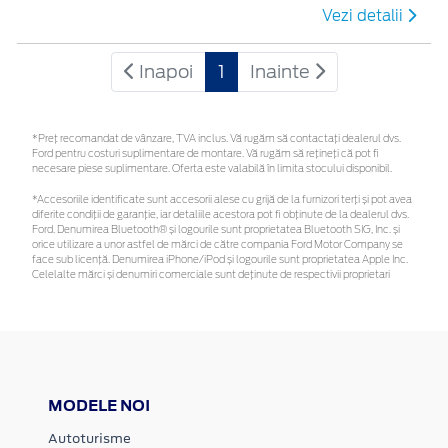
Vezi detalii
Inapoi
1
Inainte
*Preţ recomandat de vânzare, TVA inclus. Vă rugăm să contactaţi dealerul dvs.
Ford pentru costuri suplimentare de montare. Vă rugăm să rețineți că pot fi
necesare piese suplimentare. Oferta este valabilă în limita stocului disponibil.
*Accesoriile identificate sunt accesorii alese cu grijă de la furnizori terți și pot avea
diferite condiții de garanție, iar detaliile acestora pot fi obținute de la dealerul dvs.
Ford. Denumirea Bluetooth® și logourile sunt proprietatea Bluetooth SIG, Inc. și
orice utilizare a unor astfel de mărci de către compania Ford Motor Company se
face sub licență. Denumirea iPhone/iPod și logourile sunt proprietatea Apple Inc.
Celelalte mărci și denumiri comerciale sunt deținute de respectivii proprietari
MODELE NOI
Autoturisme