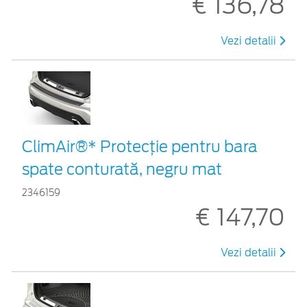
€ 136,78
Vezi detalii
ClimAir®* Protecţie pentru bara
spate conturată, negru mat
2346159
€ 147,70
Vezi detalii