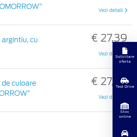
ON TOMORROW”
Vezi detalii
€ 27,39
argintiu, cu
Vezi detalii
Solicitare
oferta
€ 27,39
 de culoare
Test Drive
TOMORROW”
Vezi detalii
Stoc
online