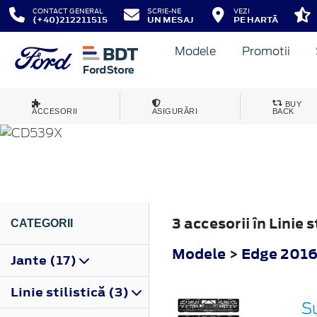
CONTACT GENERAL
SCRIE-NE
VEZI
(+40)212211515
UN MESAJ
PE HARTĂ
Modele
Promotii
EDGE
BUY
ACCESORII
ASIGURĂRI
BACK
2016
3 accesorii în Linie 
CATEGORII
Modele
>
Edge 201
Jante (17)
Linie stilistică (3)
Su