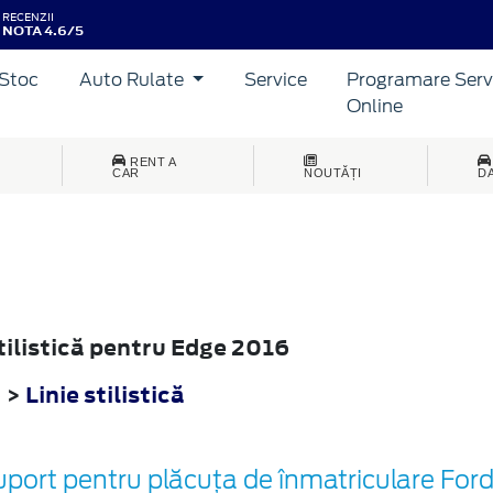
RECENZII
NOTA 4.6/5
Stoc
Auto Rulate
Service
Programare Serv
Online
RENT A
CAR
NOUTĂȚI
D
stilistică pentru Edge 2016
6
>
Linie stilistică
port pentru plăcuța de înmatriculare Ford