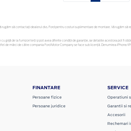
rugăm să contactaţi dealerul dvs. Ford pentru costuri suplimentare de montare. Vă rugăm să rețin
cu grijă de la furnizori terți și pot avea diferite condiții de garanție, iar detaliile acestora pot fi
r astfel de mărci de către compania Ford Motor Company se face sub licență. Denumirea iPhone/iPo
FINANTARE
SERVICE
Persoane fizice
Operatiuni s
Persoane juridice
Garantii si re
Accesorii
Rechemari i