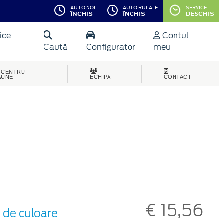
AUTO NOI
AUTO RULATE
SERVICE
ÎNCHIS
ÎNCHIS
DESCHIS
ice
Contul
Caută
Configurator
meu
CENTRU
AUNE
ECHIPA
CONTACT
€ 15,56
 de culoare