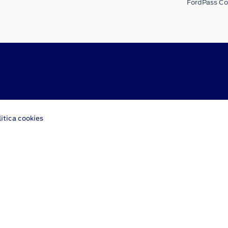
FordPass C
litica cookies