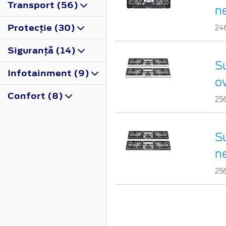
Transport (56)
n
Protecţie (30)
24
Siguranţă (14)
Su
Infotainment (9)
o
Confort (8)
25
Su
n
25