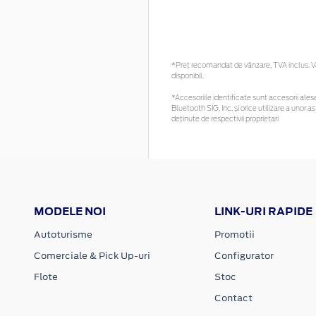
*Preţ recomandat de vânzare, TVA inclus. Vă 
disponibil.
*Accesoriile identificate sunt accesorii alese 
Bluetooth SIG, Inc. și orice utilizare a uno
deținute de respectivii proprietari
MODELE NOI
LINK-URI RAPIDE
Autoturisme
Promotii
Comerciale & Pick Up-uri
Configurator
Flote
Stoc
Contact