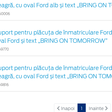
eagră, cu oval Ford alb și text „BRING 
60006
port pentru plăcuța de înmatriculare Ford 
val Ford și text „BRING ON TOMORROW”
69770
port pentru plăcuța de înmatriculare Ford
eagră, cu oval Ford și text „BRING ON 
69816
Inapoi
1
Inainte