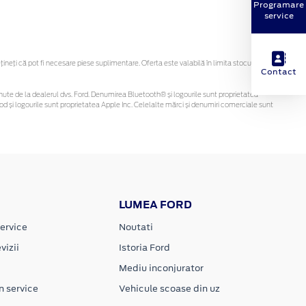
Programare
service
eți că pot fi necesare piese suplimentare. Oferta este valabilă în limita stocului
Contact
 obținute de la dealerul dvs. Ford. Denumirea Bluetooth® și logourile sunt proprietatea
d și logourile sunt proprietatea Apple Inc. Celelalte mărci și denumiri comerciale sunt
LUMEA FORD
ervice
Noutati
vizii
Istoria Ford
Mediu inconjurator
n service
Vehicule scoase din uz