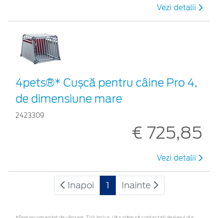
Vezi detalii
4pets®* Cușcă pentru câine Pro 4,
de dimensiune mare
2423309
€ 725,85
Vezi detalii
Inapoi
1
Inainte
*Preţ recomandat de vânzare, TVA inclus. Vă rugăm să contactaţi dealerul dvs.