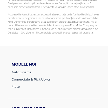
Ford pentru costuri suplimentare de montare. Vă rugăm să rețineți că pot fi
necesare piese suplimentare. Oferta este valabilă în limita stocului disponibil.
*Accesoriile identificate sunt accesorii alese cu grijă de la furnizori terți și pot avea
diferite condiții de garanție, iar detaliile acestora pot fi obținute de la dealerul dvs.
Ford. Denumirea Bluetooth® și logourile sunt proprietatea Bluetooth SIG, Inc. și
orice utilizare a unor astfel de mărci de către compania Ford Motor Company se
face sub licență. Denumirea iPhone/iPod și logourile sunt proprietatea Apple Inc.
Celelalte mărci și denumiri comerciale sunt deținute de respectivii proprietari
MODELE NOI
Autoturisme
Comerciale & Pick Up-uri
Flote