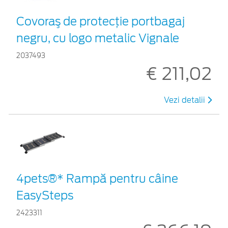
Covoraş de protecţie portbagaj
negru, cu logo metalic Vignale
2037493
€ 211,02
Vezi detalii
4pets®* Rampă pentru câine
EasySteps
2423311