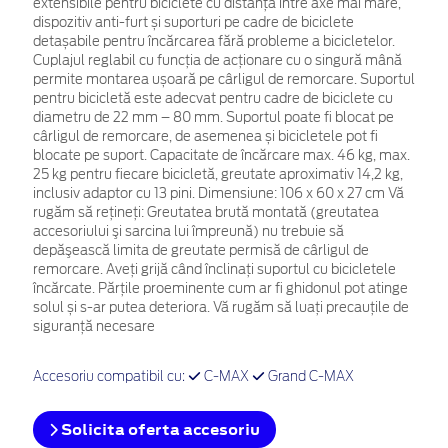
extensibile pentru biciclete cu distanță între axe mai mare,
dispozitiv anti-furt și suporturi pe cadre de biciclete
detașabile pentru încărcarea fără probleme a bicicletelor.
Cuplajul reglabil cu funcția de acționare cu o singură mână
permite montarea ușoară pe cârligul de remorcare. Suportul
pentru bicicletă este adecvat pentru cadre de biciclete cu
diametru de 22 mm – 80 mm. Suportul poate fi blocat pe
cârligul de remorcare, de asemenea și bicicletele pot fi
blocate pe suport. Capacitate de încărcare max. 46 kg, max.
25 kg pentru fiecare bicicletă, greutate aproximativ 14,2 kg,
inclusiv adaptor cu 13 pini. Dimensiune: 106 x 60 x 27 cm Vă
rugăm să reţineţi: Greutatea brută montată (greutatea
accesoriului şi sarcina lui împreună) nu trebuie să
depăşească limita de greutate permisă de cârligul de
remorcare. Aveți grijă când înclinați suportul cu bicicletele
încărcate. Părțile proeminente cum ar fi ghidonul pot atinge
solul și s-ar putea deteriora. Vă rugăm să luați precauțile de
siguranță necesare
Accesoriu compatibil cu:
C-MAX
Grand C-MAX
Solicita oferta accesoriu