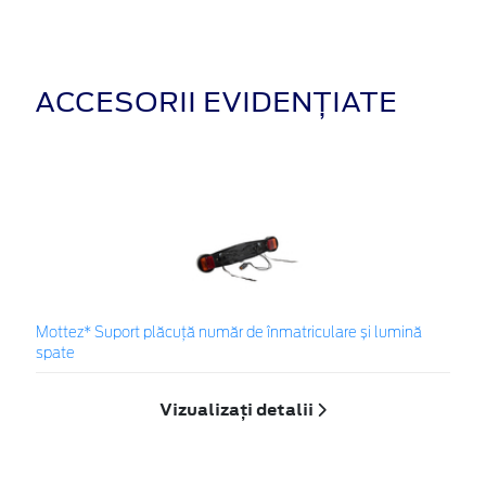
ACCESORII EVIDENȚIATE
Mottez* Suport plăcuță număr de înmatriculare și lumină
spate
Vizualizați detalii