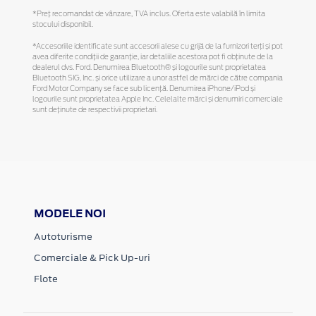
*Preţ recomandat de vânzare, TVA inclus. Oferta este valabilă în limita
stocului disponibil.
*Accesoriile identificate sunt accesorii alese cu grijă de la furnizori terți și pot
avea diferite condiții de garanție, iar detaliile acestora pot fi obținute de la
dealerul dvs. Ford. Denumirea Bluetooth® și logourile sunt proprietatea
Bluetooth SIG, Inc. și orice utilizare a unor astfel de mărci de către compania
Ford Motor Company se face sub licență. Denumirea iPhone/iPod și
logourile sunt proprietatea Apple Inc. Celelalte mărci și denumiri comerciale
sunt deținute de respectivii proprietari.
MODELE NOI
Autoturisme
Comerciale & Pick Up-uri
Flote