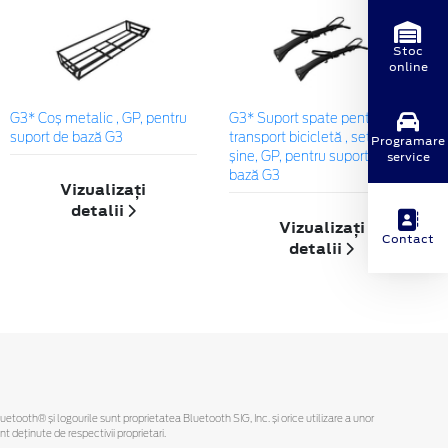
Stoc
online
G3* Coș metalic , GP, pentru
G3* Suport spate pentru
suport de bază G3
transport bicicletă , set de 2
Programare
service
șine, GP, pentru suport de
bază G3
Vizualizați
detalii
Vizualizați
Contact
detalii
Bluetooth® și logourile sunt proprietatea Bluetooth SIG, Inc. și orice utilizare a unor
deținute de respectivii proprietari.