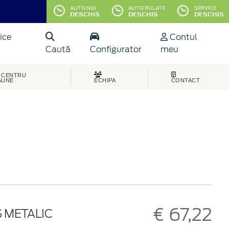
AUTO NOI
AUTO RULATE
SERVICE
DESCHIS
DESCHIS
DESCHIS
ice
Contul
Caută
Configurator
meu
CENTRU
AUNE
ECHIPA
CONTACT
€ 67,22
Ș METALIC