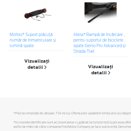
Mottez* Suport plăcuță
Atera* Rampă de încărcare ,
număr de înmatriculare și
pentru suportul de biciclete
lumină spate
spate Genio Pro Advanced și
Strada Trail
Vizualizați
Vizualizați
detalii
detalii
*Preţ recomandat de vânzare, TVA inclus. Oferta este valabilă în limita stocului disponi
*Accesoriile identificate sunt accesorii alese cu grijă de la furnizori terți și pot avea di
astfel de mărci de către compania Ford Motor Company se face sub licență. Denumirea iP