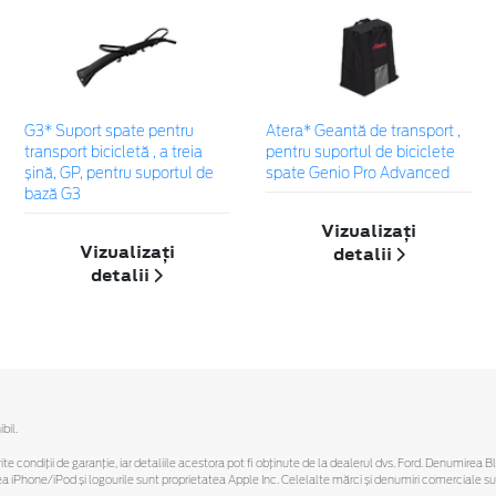
G3* Suport spate pentru
Atera* Geantă de transport ,
transport bicicletă , a treia
pentru suportul de biciclete
șină, GP, pentru suportul de
spate Genio Pro Advanced
bază G3
Vizualizați
Vizualizați
detalii
detalii
bil.
ferite condiții de garanție, iar detaliile acestora pot fi obținute de la dealerul dvs. Ford. Denumirea 
hone/iPod și logourile sunt proprietatea Apple Inc. Celelalte mărci și denumiri comerciale sunt 