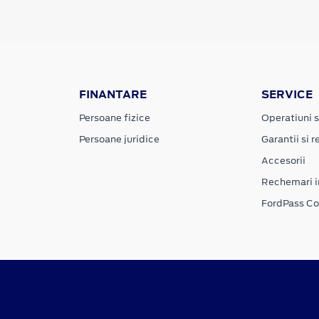
FINANTARE
SERVICE
Persoane fizice
Operatiuni s
Persoane juridice
Garantii si re
Accesorii
Rechemari i
FordPass C