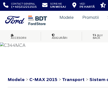
CONTACT GENERAL
SCRIE-NE
VEZI
(+40)212211515
UN MESAJ
PE HARTĂ
Modele
Promotii
BUY
ACCESORII
ASIGURĂRI
BACK
C-MAX
2015
Modele
C-MAX 2015
Transport
Sistem 
>
>
>