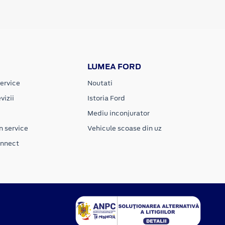
LUMEA FORD
ervice
Noutati
vizii
Istoria Ford
Mediu inconjurator
n service
Vehicule scoase din uz
onnect