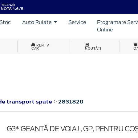
RECENZII
NOTA 4.6/5
Stoc
Auto Rulate
Service
Programare Serv
Online
RENT A
CAR
NOUTĂȚI
D
de transport spate
2831820
>
G3* GEANTĂ DE VOIAJ , GP, PENTRU CO