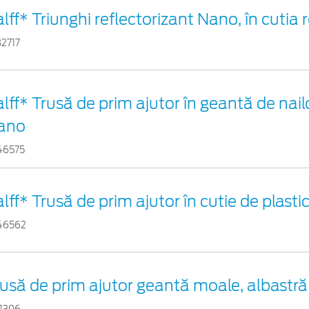
lff* Triunghi reflectorizant Nano, în cutia 
32717
lff* Trusă de prim ajutor în geantă de nail
ano
46575
lff* Trusă de prim ajutor în cutie de plasti
46562
usă de prim ajutor geantă moale, albastră