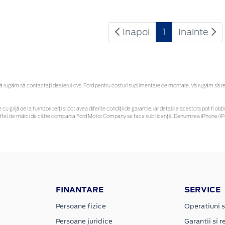
Inapoi
1
Inainte
rugăm să contactaţi dealerul dvs. Ford pentru costuri suplimentare de montare. Vă rugăm să rețin
cu grijă de la furnizori terți și pot avea diferite condiții de garanție, iar detaliile acestora pot fi
r astfel de mărci de către compania Ford Motor Company se face sub licență. Denumirea iPhone/iPo
FINANTARE
SERVICE
Persoane fizice
Operatiuni s
Persoane juridice
Garantii si re