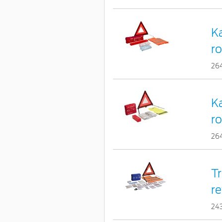
K
ro
26
K
ro
26
Tr
re
24