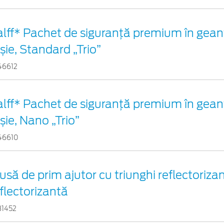
alff* Pachet de siguranţă premium în gean
șie, Standard „Trio”
46612
alff* Pachet de siguranţă premium în gean
șie, Nano „Trio”
46610
usă de prim ajutor cu triunghi reflectorizan
flectorizantă
31452