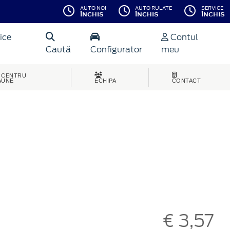
AUTO NOI
AUTO RULATE
SERVICE
ÎNCHIS
ÎNCHIS
ÎNCHIS
ice
Contul
Caută
Configurator
meu
CENTRU
AUNE
ECHIPA
CONTACT
€ 3,57