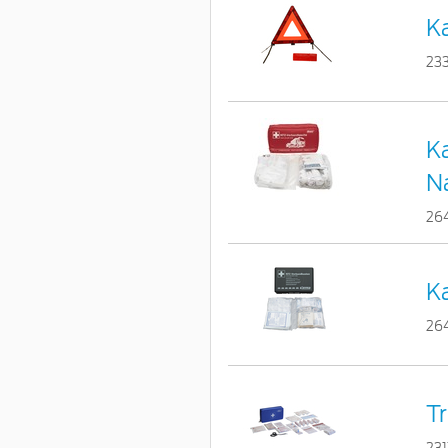
Ka
23
Ka
N
26
Ka
26
Tr