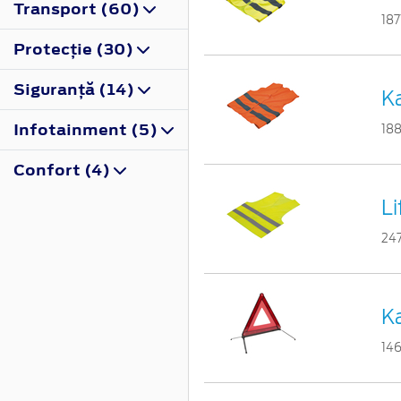
Transport (60)
187
Protecţie (30)
Siguranţă (14)
Ka
Infotainment (5)
18
Confort (4)
L
24
Ka
14