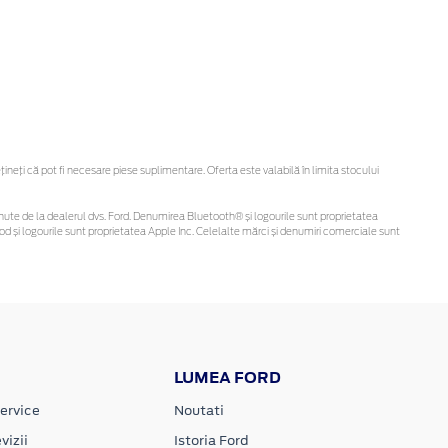
eți că pot fi necesare piese suplimentare. Oferta este valabilă în limita stocului
 obținute de la dealerul dvs. Ford. Denumirea Bluetooth® și logourile sunt proprietatea
d și logourile sunt proprietatea Apple Inc. Celelalte mărci și denumiri comerciale sunt
LUMEA FORD
ervice
Noutati
vizii
Istoria Ford