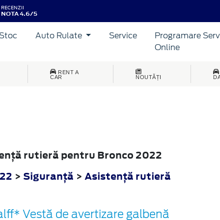
RECENZII
NOTA 4.6/5
Stoc
Auto Rulate
Service
Programare Serv
Online
RENT A
CAR
NOUTĂȚI
D
stenţă rutieră pentru Bronco 2022
022
>
Siguranţă
>
Asistenţă rutieră
lff* Vestă de avertizare galbenă