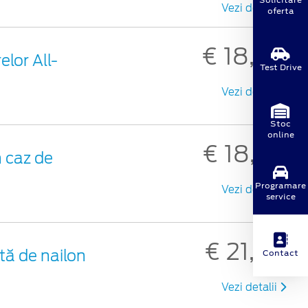
Vezi detalii
oferta
€ 18,30
elor All-
Test Drive
Vezi detalii
Stoc
online
€ 18,98
 caz de
Programare
Vezi detalii
service
€ 21,48
tă de nailon
Contact
Vezi detalii