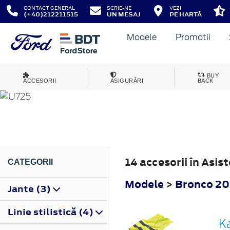
CONTACT GENERAL
SCRIE-NE
VEZI
(+40)212211515
UN MESAJ
PE HARTĂ
Modele
Promotii
BRONCO
BUY
ACCESORII
ASIGURĂRI
BACK
2022
14 accesorii în Asi
CATEGORII
Modele
>
Bronco 2
Jante (3)
Linie stilistică (4)
Ka