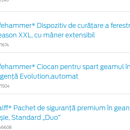
11396
fehammer* Dispozitiv de curățare a ferestr
eason XXL, cu mâner extensibil
71674
ifehammer* Ciocan pentru spart geamul în
rgenţă Evolution,automat
71504
alff* Pachet de siguranţă premium în gean
oșie, Standard „Duo”
46608