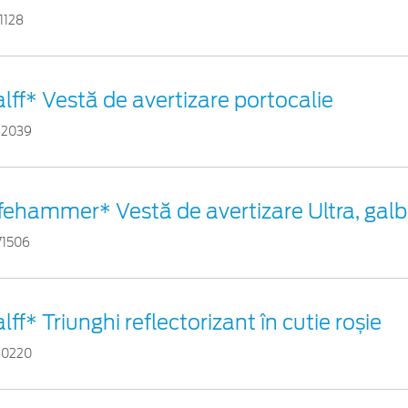
1128
lff* Vestă de avertizare portocalie
82039
ifehammer* Vestă de avertizare Ultra, gal
71506
lff* Triunghi reflectorizant în cutie roșie
60220