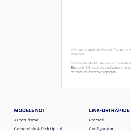
*Preţ recomandat de vânzare, TVA inclus. Vă 
disponibil.
*Accesoriile identificate sunt accesorii alese 
Bluetooth SIG, Inc. și orice utilizare a uno
deținute de respectivii proprietari
MODELE NOI
LINK-URI RAPIDE
Autoturisme
Promotii
Comerciale & Pick Up-uri
Configurator