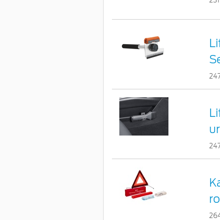
23
Li
S
24
L
u
24
K
r
26