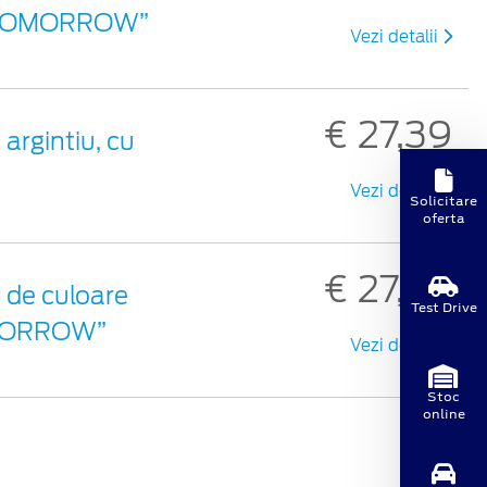
ON TOMORROW”
Vezi detalii
€ 27,39
argintiu, cu
Vezi detalii
Solicitare
oferta
€ 27,39
 de culoare
Test Drive
TOMORROW”
Vezi detalii
Stoc
online