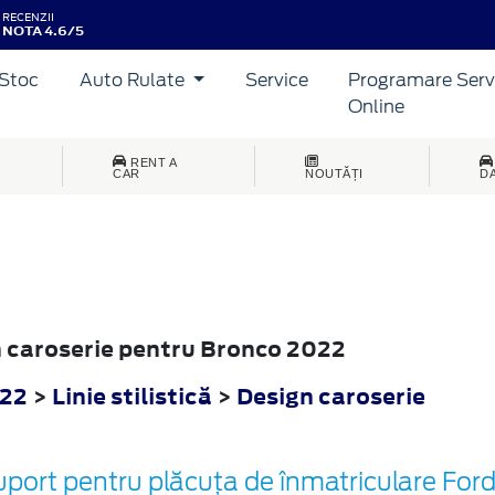
RECENZII
NOTA 4.6/5
Stoc
Auto Rulate
Service
Programare Serv
Online
RENT A
CAR
NOUTĂȚI
D
gn caroserie pentru Bronco 2022
022
>
Linie stilistică
>
Design caroserie
port pentru plăcuța de înmatriculare Ford