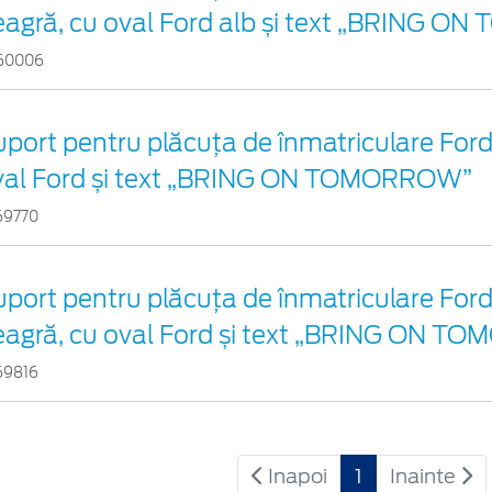
eagră, cu oval Ford alb și text „BRING 
60006
port pentru plăcuța de înmatriculare Ford 
val Ford și text „BRING ON TOMORROW”
69770
port pentru plăcuța de înmatriculare Ford
eagră, cu oval Ford și text „BRING ON 
69816
Inapoi
1
Inainte