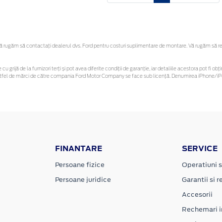
rugăm să contactaţi dealerul dvs. Ford pentru costuri suplimentare de montare. Vă rugăm să rețin
cu grijă de la furnizori terți și pot avea diferite condiții de garanție, iar detaliile acestora pot fi
r astfel de mărci de către compania Ford Motor Company se face sub licență. Denumirea iPhone/iPo
FINANTARE
SERVICE
Persoane fizice
Operatiuni s
Persoane juridice
Garantii si re
Accesorii
Rechemari i