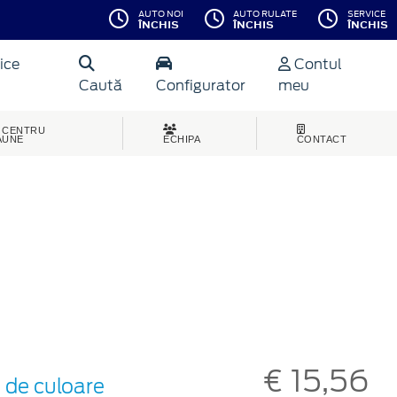
AUTO NOI
AUTO RULATE
SERVICE
ÎNCHIS
ÎNCHIS
ÎNCHIS
ice
Contul
Caută
Configurator
meu
CENTRU
AUNE
ECHIPA
CONTACT
€ 15,56
 de culoare