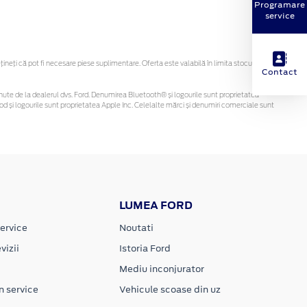
Programare
service
eți că pot fi necesare piese suplimentare. Oferta este valabilă în limita stocului
Contact
 obținute de la dealerul dvs. Ford. Denumirea Bluetooth® și logourile sunt proprietatea
d și logourile sunt proprietatea Apple Inc. Celelalte mărci și denumiri comerciale sunt
LUMEA FORD
ervice
Noutati
vizii
Istoria Ford
Mediu inconjurator
n service
Vehicule scoase din uz