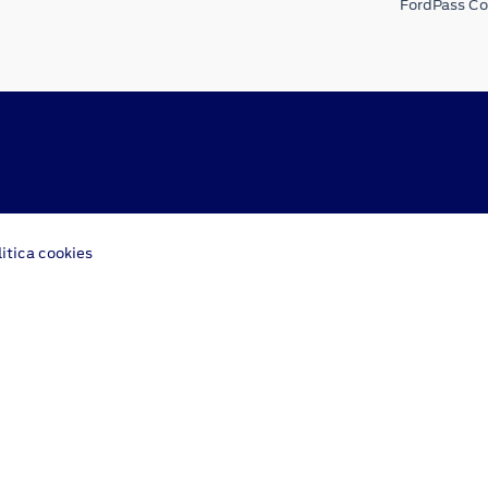
FordPass C
litica cookies