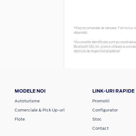
*Preţ recomandat de vânzare, TVA inclus. Vă 
disponibil.
*Accesoriile identificate sunt accesorii alese 
Bluetooth SIG, Inc. și orice utilizare a uno
deținute de respectivii proprietari
MODELE NOI
LINK-URI RAPIDE
Autoturisme
Promotii
Comerciale & Pick Up-uri
Configurator
Flote
Stoc
Contact