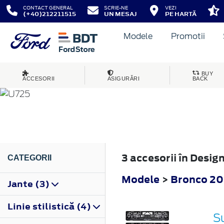
CONTACT GENERAL
SCRIE-NE
VEZI
(+40)212211515
UN MESAJ
PE HARTĂ
Modele
Promotii
BRONCO
BUY
ACCESORII
ASIGURĂRI
BACK
2022
3 accesorii în Desi
CATEGORII
Modele
>
Bronco 2
Jante (3)
Linie stilistică (4)
Su