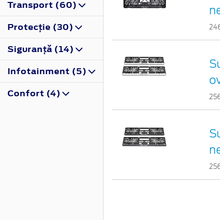
Transport (60)
n
Protecţie (30)
24
Siguranţă (14)
Su
Infotainment (5)
o
Confort (4)
25
Su
n
25