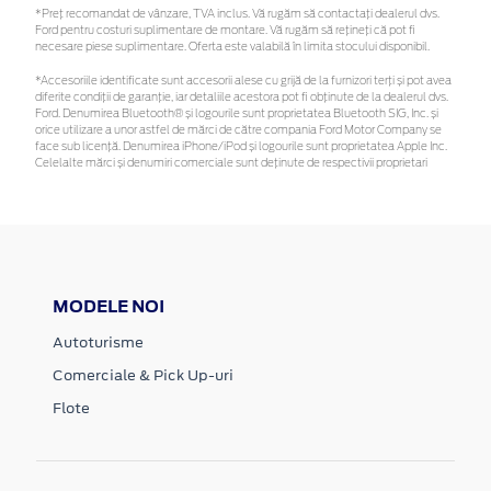
*Preţ recomandat de vânzare, TVA inclus. Vă rugăm să contactaţi dealerul dvs.
Ford pentru costuri suplimentare de montare. Vă rugăm să rețineți că pot fi
necesare piese suplimentare. Oferta este valabilă în limita stocului disponibil.
*Accesoriile identificate sunt accesorii alese cu grijă de la furnizori terți și pot avea
diferite condiții de garanție, iar detaliile acestora pot fi obținute de la dealerul dvs.
Ford. Denumirea Bluetooth® și logourile sunt proprietatea Bluetooth SIG, Inc. și
orice utilizare a unor astfel de mărci de către compania Ford Motor Company se
face sub licență. Denumirea iPhone/iPod și logourile sunt proprietatea Apple Inc.
Celelalte mărci și denumiri comerciale sunt deținute de respectivii proprietari
MODELE NOI
Autoturisme
Comerciale & Pick Up-uri
Flote