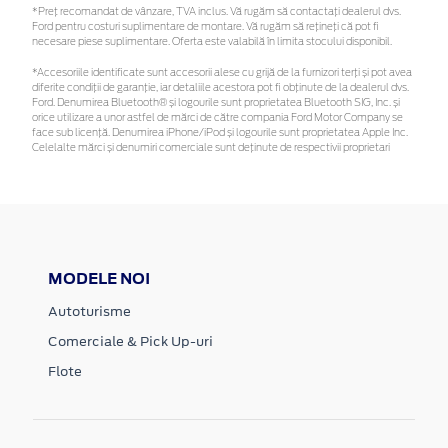
*Preţ recomandat de vânzare, TVA inclus. Vă rugăm să contactaţi dealerul dvs.
Ford pentru costuri suplimentare de montare. Vă rugăm să rețineți că pot fi
necesare piese suplimentare. Oferta este valabilă în limita stocului disponibil.
*Accesoriile identificate sunt accesorii alese cu grijă de la furnizori terți și pot avea
diferite condiții de garanție, iar detaliile acestora pot fi obținute de la dealerul dvs.
Ford. Denumirea Bluetooth® și logourile sunt proprietatea Bluetooth SIG, Inc. și
orice utilizare a unor astfel de mărci de către compania Ford Motor Company se
face sub licență. Denumirea iPhone/iPod și logourile sunt proprietatea Apple Inc.
Celelalte mărci și denumiri comerciale sunt deținute de respectivii proprietari
MODELE NOI
Autoturisme
Comerciale & Pick Up-uri
Flote