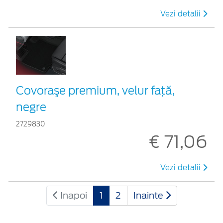
Vezi detalii
Covoraşe premium, velur faţă,
negre
2729830
€ 71,06
Vezi detalii
Inapoi
1
2
Inainte