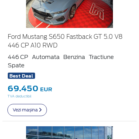
Ford Mustang S650 Fastback GT 5.0 V8
446 CP A10 RWD
446 CP
Automata
Benzina
Tractiune
Spate
Best Deal
69.450
EUR
TVA deductibil
Vezi mașina