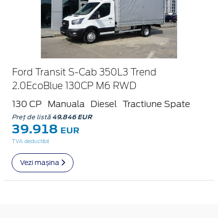
Ford Transit S-Cab 350L3 Trend
2.0EcoBlue 130CP M6 RWD
130 CP
Manuala
Diesel
Tractiune Spate
Preț de listă
49.846 EUR
39.918
EUR
TVA deductibil
Vezi mașina