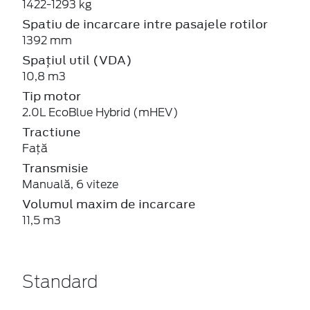
1422-1293 kg
Spatiu de incarcare intre pasajele rotilor
1392 mm
Spațiul util (VDA)
10,8 m3
Tip motor
2.0L EcoBlue Hybrid (mHEV)
Tractiune
Față
Transmisie
Manuală, 6 viteze
Volumul maxim de incarcare
11,5 m3
Standard