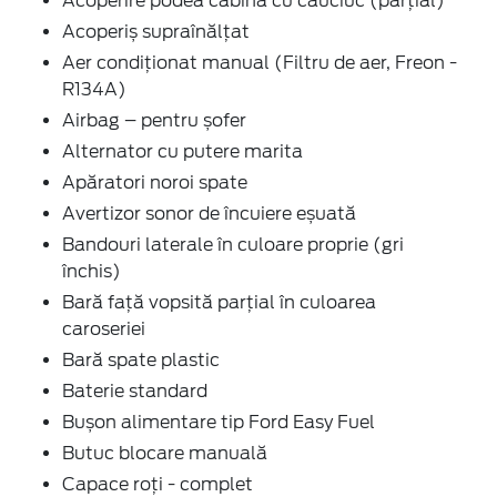
Acoperire podea cabină cu cauciuc (parțial)
Acoperiș supraînălțat
Aer condiţionat manual (Filtru de aer, Freon -
R134A)
Airbag – pentru șofer
Alternator cu putere marita
Apăratori noroi spate
Avertizor sonor de încuiere eșuată
Bandouri laterale în culoare proprie (gri
închis)
Bară față vopsită parțial în culoarea
caroseriei
Bară spate plastic
Baterie standard
Bușon alimentare tip Ford Easy Fuel
Butuc blocare manuală
Capace roți - complet