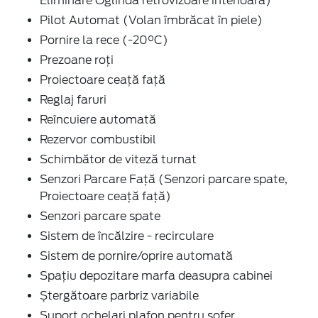
Eliminare Oglindă retrovizoare interioară)
Pilot Automat (Volan îmbrăcat în piele)
Pornire la rece (-20°C)
Prezoane roți
Proiectoare ceaţă faţă
Reglaj faruri
Reîncuiere automată
Rezervor combustibil
Schimbător de viteză turnat
Senzori Parcare Faţă (Senzori parcare spate,
Proiectoare ceaţă faţă)
Senzori parcare spate
Sistem de încălzire - recirculare
Sistem de pornire/oprire automată
Spațiu depozitare marfa deasupra cabinei
Ștergătoare parbriz variabile
Suport ochelari plafon pentru șofer