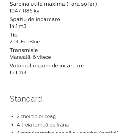
Sarcina utila maxima (fara sofer)
1047-1186 kg
Spatiu de incarcare
14,1 m3
Tip
2.0L EcoBlue
Transmisie
Manuală, 6 viteze
Volumul maxim de incarcare
15,1 m3
Standard
2 chei tip briceag
A treia lampă de frâna