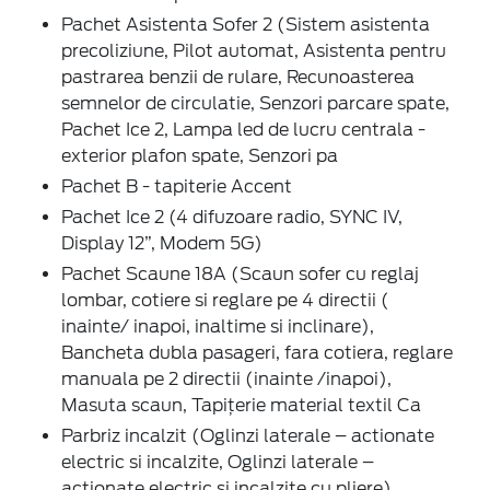
Pachet Asistenta Sofer 2 (Sistem asistenta
precoliziune, Pilot automat, Asistenta pentru
pastrarea benzii de rulare, Recunoasterea
semnelor de circulatie, Senzori parcare spate,
Pachet Ice 2, Lampa led de lucru centrala -
exterior plafon spate, Senzori pa
Pachet B - tapiterie Accent
Pachet Ice 2 (4 difuzoare radio, SYNC IV,
Display 12”, Modem 5G)
Pachet Scaune 18A (Scaun sofer cu reglaj
lombar, cotiere si reglare pe 4 directii (
inainte/ inapoi, inaltime si inclinare),
Bancheta dubla pasageri, fara cotiera, reglare
manuala pe 2 directii (inainte /inapoi),
Masuta scaun, Tapițerie material textil Ca
Parbriz incalzit (Oglinzi laterale – actionate
electric si incalzite, Oglinzi laterale –
actionate electric si incalzite cu pliere)