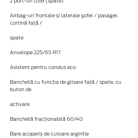
2 port-uri USB (spate)
Airbag-uri frontale și laterale şofer / pasager,
cortină faţă /
spate
Anvelope 225/65 R17
Asistent pentru condus eco
Banchetă cu funcţia de glisare faţă / spate, cu
buton de
activare
Banchetă fracționabilă 60/40
Bare acoperiș de culoare argintie