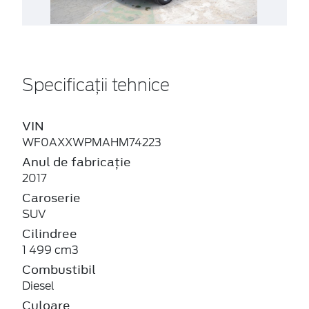
Specificații tehnice
VIN
WF0AXXWPMAHM74223
Anul de fabricație
2017
Caroserie
SUV
Cilindree
1 499 cm3
Combustibil
Diesel
Culoare