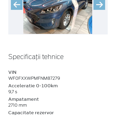
Specificații tehnice
VIN
WF0FXXWPMFNM87279
Acceleratie 0-100km
9,7 s
Ampatament
2710 mm
Capacitate rezervor