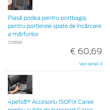
Plasă podea pentru portbagaj
pentru portierele spate de încărcare
a mărfurilor
2729559
€ 60,69
Vezi detalii
4pets®* Accesoriu ISOFIX Caree
pentru cutiile de transport Caree,