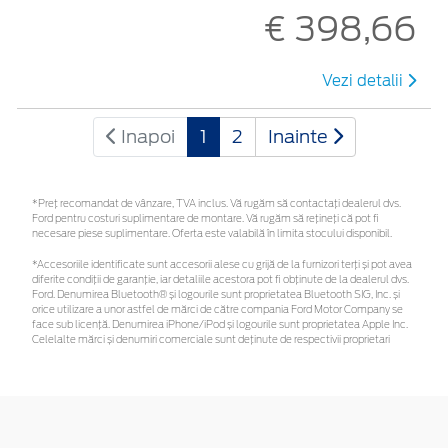
€ 398,66
Vezi detalii
Inapoi
1
2
Inainte
*Preţ recomandat de vânzare, TVA inclus. Vă rugăm să contactaţi dealerul dvs.
Ford pentru costuri suplimentare de montare. Vă rugăm să rețineți că pot fi
necesare piese suplimentare. Oferta este valabilă în limita stocului disponibil.
*Accesoriile identificate sunt accesorii alese cu grijă de la furnizori terți și pot avea
diferite condiții de garanție, iar detaliile acestora pot fi obținute de la dealerul dvs.
Ford. Denumirea Bluetooth® și logourile sunt proprietatea Bluetooth SIG, Inc. și
orice utilizare a unor astfel de mărci de către compania Ford Motor Company se
face sub licență. Denumirea iPhone/iPod și logourile sunt proprietatea Apple Inc.
Celelalte mărci și denumiri comerciale sunt deținute de respectivii proprietari