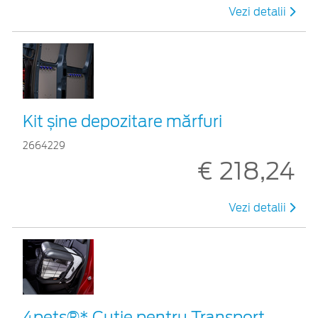
Vezi detalii
Kit șine depozitare mărfuri
2664229
€ 218,24
Vezi detalii
4pets®* Cutie pentru Transport