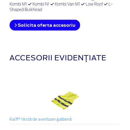
Kombi M1
Kombi N1
Kombi Van M1
Low Roof
L-
Shaped Bulkhead
Solicita oferta accesoriu
ACCESORII EVIDENȚIATE
Kalff* Vestă de avertizare galbenă