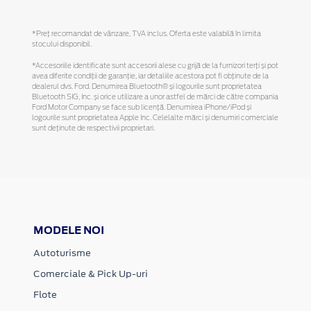
*Preţ recomandat de vânzare, TVA inclus. Oferta este valabilă în limita
stocului disponibil.
*Accesoriile identificate sunt accesorii alese cu grijă de la furnizori terți și pot
avea diferite condiții de garanție, iar detaliile acestora pot fi obținute de la
dealerul dvs. Ford. Denumirea Bluetooth® și logourile sunt proprietatea
Bluetooth SIG, Inc. și orice utilizare a unor astfel de mărci de către compania
Ford Motor Company se face sub licență. Denumirea iPhone/iPod și
logourile sunt proprietatea Apple Inc. Celelalte mărci și denumiri comerciale
sunt deținute de respectivii proprietari.
MODELE NOI
Autoturisme
Comerciale & Pick Up-uri
Flote