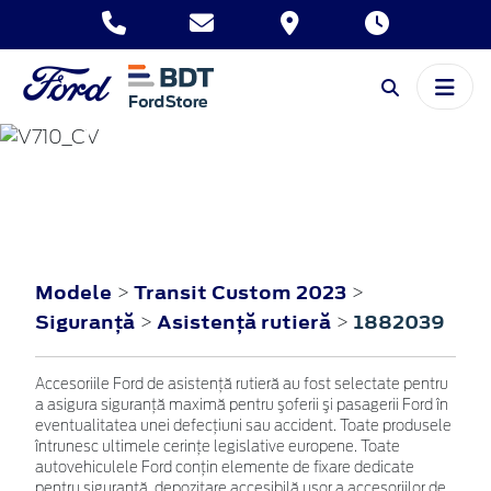
TRANSIT CUSTOM
2023
Modele
Transit Custom 2023
>
>
Siguranţă
Asistenţă rutieră
1882039
>
>
Accesoriile Ford de asistenţă rutieră au fost selectate pentru
a asigura siguranţă maximă pentru şoferii şi pasagerii Ford în
eventualitatea unei defecţiuni sau accident. Toate produsele
întrunesc ultimele cerinţe legislative europene. Toate
autovehiculele Ford conţin elemente de fixare dedicate
pentru siguranţă, depozitare accesibilă uşor a accesoriilor de