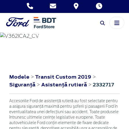
TRANSIT CUSTOM
2019
Modele
Transit Custom 2019
>
>
Siguranţă
Asistenţă rutieră
2332717
>
>
Accesoriile Ford de asistenţă rutieră au fost selectate pentru
a asigura siguranţă maximă pentru şoferii şi pasagerii Ford în
eventualitatea unei defecţiuni sau accident. Toate produsele
întrunesc ultimele cerinţe legislative europene. Toate
autovehiculele Ford conţin elemente de fixare dedicate
pentru siguranţă, depozitare accesibilă uşor a accesoriilor de