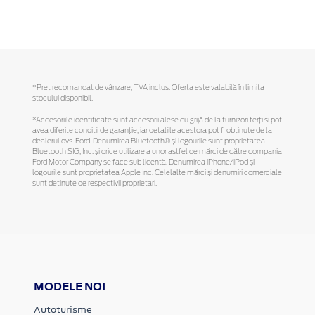
*Preţ recomandat de vânzare, TVA inclus. Oferta este valabilă în limita
stocului disponibil.
*Accesoriile identificate sunt accesorii alese cu grijă de la furnizori terți și pot
avea diferite condiții de garanție, iar detaliile acestora pot fi obținute de la
dealerul dvs. Ford. Denumirea Bluetooth® și logourile sunt proprietatea
Bluetooth SIG, Inc. și orice utilizare a unor astfel de mărci de către compania
Ford Motor Company se face sub licență. Denumirea iPhone/iPod și
logourile sunt proprietatea Apple Inc. Celelalte mărci și denumiri comerciale
sunt deținute de respectivii proprietari.
MODELE NOI
Autoturisme