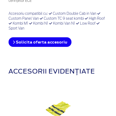
cerințelor ECE
Accesoriu compatibil cu:
Custom Double Cab in Van
Custom Panel Van
Custom TC 9 seat kombi
High Roof
Kombi M1
Kombi N1
Kombi Van N1
Low Roof
Sport Van
Solicita oferta accesoriu
ACCESORII EVIDENȚIATE