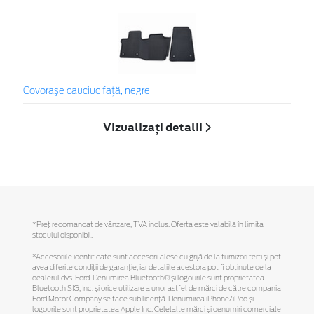
Covoraşe cauciuc faţă, negre
Vizualizați detalii
*Preţ recomandat de vânzare, TVA inclus. Oferta este valabilă în limita
stocului disponibil.
*Accesoriile identificate sunt accesorii alese cu grijă de la furnizori terți și pot
avea diferite condiții de garanție, iar detaliile acestora pot fi obținute de la
dealerul dvs. Ford. Denumirea Bluetooth® și logourile sunt proprietatea
Bluetooth SIG, Inc. și orice utilizare a unor astfel de mărci de către compania
Ford Motor Company se face sub licență. Denumirea iPhone/iPod și
logourile sunt proprietatea Apple Inc. Celelalte mărci și denumiri comerciale