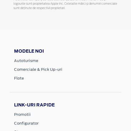
logourile sunt proprietatea Apple Inc. Celelalte mărci și denumiri comerciale
sunt deținute de respectivii proprietari.
MODELE NOI
Autoturisme
Comerciale & Pick Up-uri
Flote
LINK-URI RAPIDE
Promotii
Configurator