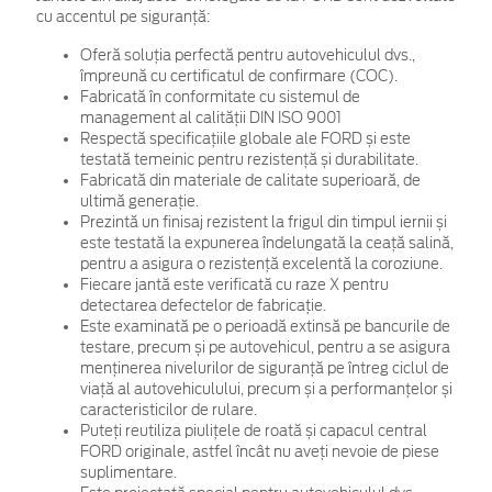
cu accentul pe siguranță:
Oferă soluția perfectă pentru autovehiculul dvs.,
împreună cu certificatul de confirmare (COC).
Fabricată în conformitate cu sistemul de
management al calității DIN ISO 9001
Respectă specificațiile globale ale FORD și este
testată temeinic pentru rezistență și durabilitate.
Fabricată din materiale de calitate superioară, de
ultimă generație.
Prezintă un finisaj rezistent la frigul din timpul iernii și
este testată la expunerea îndelungată la ceață salină,
pentru a asigura o rezistență excelentă la coroziune.
Fiecare jantă este verificată cu raze X pentru
detectarea defectelor de fabricație.
Este examinată pe o perioadă extinsă pe bancurile de
testare, precum și pe autovehicul, pentru a se asigura
menținerea nivelurilor de siguranță pe întreg ciclul de
viață al autovehiculului, precum și a performanțelor și
caracteristicilor de rulare.
Puteți reutiliza piulițele de roată și capacul central
FORD originale, astfel încât nu aveți nevoie de piese
suplimentare.