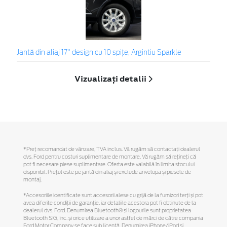
Jantă din aliaj 17" design cu 10 spițe, Argintiu Sparkle
Vizualizați detalii
*Preţ recomandat de vânzare, TVA inclus. Vă rugăm să contactaţi dealerul
dvs. Ford pentru costuri suplimentare de montare. Vă rugăm să reţineţi că
pot fi necesare piese suplimentare. Oferta este valabilă în limita stocului
disponibil. Preţul este pe jantă din aliaj şi exclude anvelopa şi piesele de
montaj.
*Accesoriile identificate sunt accesorii alese cu grijă de la furnizori terți și pot
avea diferite condiții de garanție, iar detaliile acestora pot fi obținute de la
dealerul dvs. Ford. Denumirea Bluetooth® și logourile sunt proprietatea
Bluetooth SIG, Inc. și orice utilizare a unor astfel de mărci de către compania
Ford Motor Company se face sub licență. Denumirea iPhone/iPod și