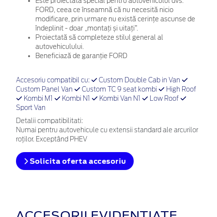
Este proiectată special pentru autovehiculul dvs.
FORD, ceea ce înseamnă că nu necesită nicio
modificare, prin urmare nu există cerințe ascunse de
îndeplinit - doar „montați și uitați”.
Proiectată să completeze stilul general al
autovehiculului.
Beneficiază de garanție FORD
Accesoriu compatibil cu:
Custom Double Cab in Van
Custom Panel Van
Custom TC 9 seat kombi
High Roof
Kombi M1
Kombi N1
Kombi Van N1
Low Roof
Sport Van
Detalii compatibilitati:
Numai pentru autovehicule cu extensii standard ale arcurilor
roților. Exceptând PHEV
Solicita oferta accesoriu
ACCESORII EVIDENȚIATE