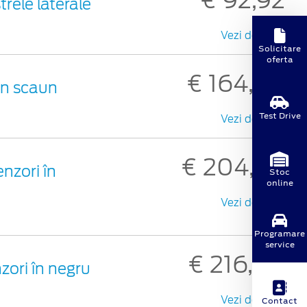
rele laterale
Vezi detalii
Solicitare
oferta
€ 164,90
un scaun
Test Drive
Vezi detalii
€ 204,64
nzori în
Stoc
online
Vezi detalii
Programare
service
€ 216,60
zori în negru
Vezi detalii
Contact