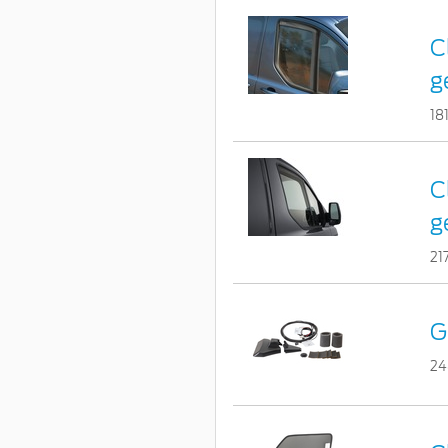
C
g
18
C
g
21
G
24