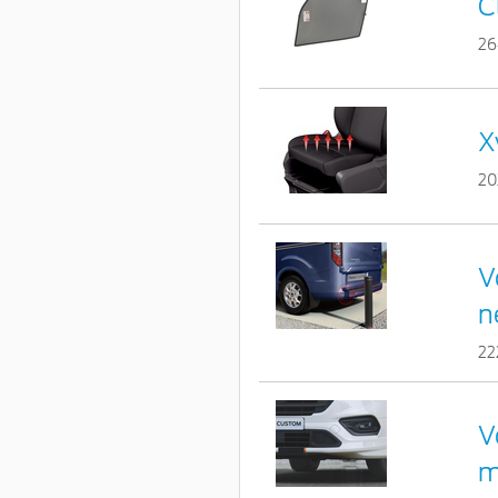
C
26
X
20
V
n
22
V
m