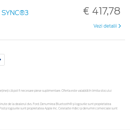
€ 417,78
an SYNC®3
Vezi detalii
neți că pot fi necesare piese suplimentare. Oferta este valabilă în limita stocului
fi obținute de la dealerul dvs. Ford. Denumirea Bluetooth® și logourile sunt proprietatea
od și logourile sunt proprietatea Apple Inc. Celelalte mărci și denumiri comerciale sunt