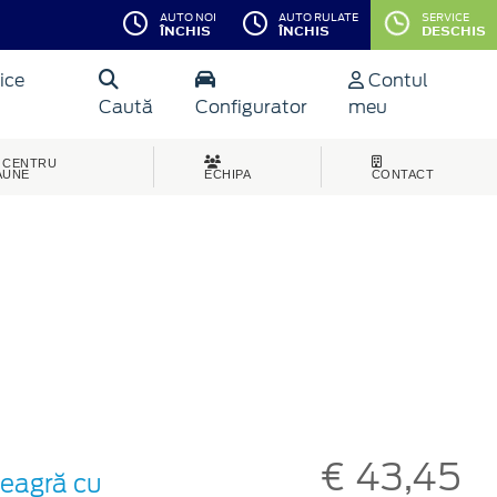
AUTO NOI
AUTO RULATE
SERVICE
ÎNCHIS
ÎNCHIS
DESCHIS
ice
Contul
Caută
Configurator
meu
CENTRU
AUNE
ECHIPA
CONTACT
€ 43,45
neagră cu