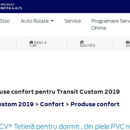
RECENZII
NOTA 4.6/5
Stoc
Auto Rulate
Service
Programare Serv
Online
RENT A
CAR
NOUTĂȚI
D
oduse confort pentru Transit Custom 2019
Custom 2019
>
Confort
>
Produse confort
CV* Tetieră pentru dormit , din piele PVC 