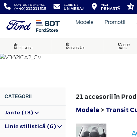
CONTACT GENERAL
SCRIE-NE
VEZI
(+40)212211515
UN MESAJ
PE HARTĂ
Modele
Promotii
TRANSIT CUSTOM
BUY
ACCESORII
ASIGURĂRI
BACK
2019
21 accesorii în Pr
CATEGORII
Modele
>
Transit 
Jante (13)
Linie stilistică (6)
A