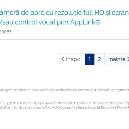
ameră de bord cu rezoluție full HD și ecr
i/sau control vocal prin AppLink®
30087
Inapoi
1
2
Inainte
 rugăm să contactaţi dealerul dvs. Ford pentru costuri suplimentare de montare. Vă rugăm să reți
e cu grijă de la furnizori terți și pot avea diferite condiții de garanție, iar detaliile acestora pot 
or astfel de mărci de către compania Ford Motor Company se face sub licență. Denumirea iPhone/iP