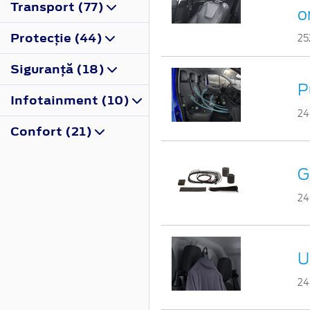
Transport (77)
o
Protecţie (44)
25
Siguranţă (18)
P
Infotainment (10)
24
Confort (21)
G
24
U
24