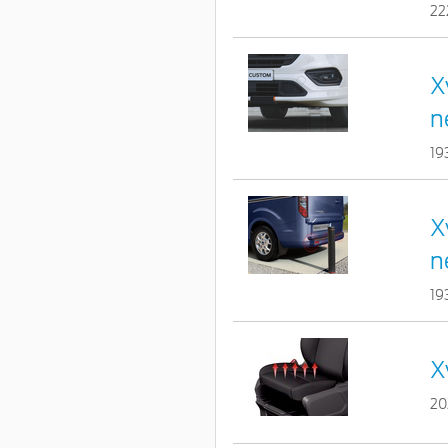
22
X
n
19
X
n
19
X
20