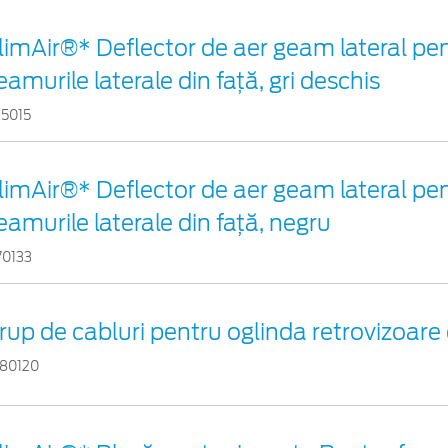
limAir®* Deflector de aer geam lateral pe
eamurile laterale din faţă, gri deschis
15015
limAir®* Deflector de aer geam lateral pe
eamurile laterale din faţă, negru
70133
rup de cabluri pentru oglinda retrovizoare 
80120