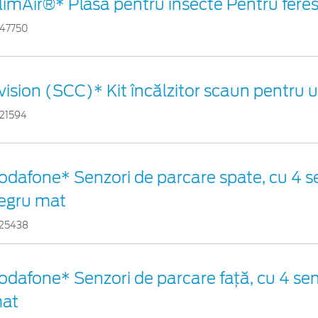
limAir®* Plasă pentru insecte Pentru ferest
47750
vision (SCC)* Kit încălzitor scaun pentru 
21594
odafone* Senzori de parcare spate, cu 4 se
egru mat
25438
odafone* Senzori de parcare față, cu 4 sen
at