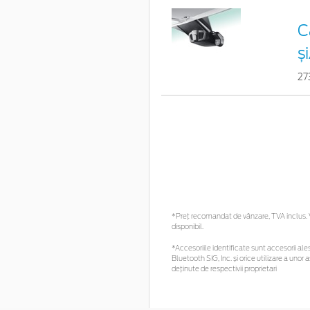
C
ș
27
*Preţ recomandat de vânzare, TVA inclus. Vă
disponibil.
*Accesoriile identificate sunt accesorii ales
Bluetooth SIG, Inc. și orice utilizare a un
deținute de respectivii proprietari