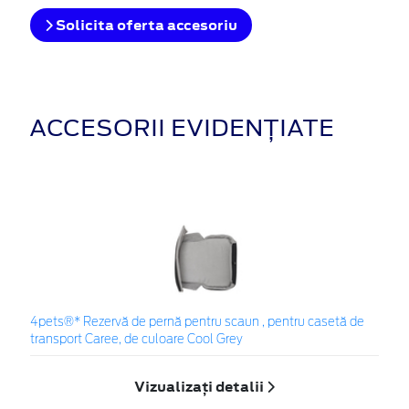
Solicita oferta accesoriu
ACCESORII EVIDENȚIATE
4pets®* Rezervă de pernă pentru scaun , pentru casetă de
transport Caree, de culoare Cool Grey
Vizualizați detalii