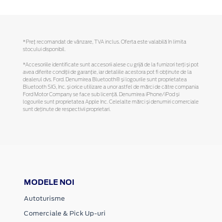
*Preţ recomandat de vânzare, TVA inclus. Oferta este valabilă în limita
stocului disponibil.
*Accesoriile identificate sunt accesorii alese cu grijă de la furnizori terți și pot
avea diferite condiții de garanție, iar detaliile acestora pot fi obținute de la
dealerul dvs. Ford. Denumirea Bluetooth® și logourile sunt proprietatea
Bluetooth SIG, Inc. și orice utilizare a unor astfel de mărci de către compania
Ford Motor Company se face sub licență. Denumirea iPhone/iPod și
logourile sunt proprietatea Apple Inc. Celelalte mărci și denumiri comerciale
sunt deținute de respectivii proprietari.
MODELE NOI
Autoturisme
Comerciale & Pick Up-uri