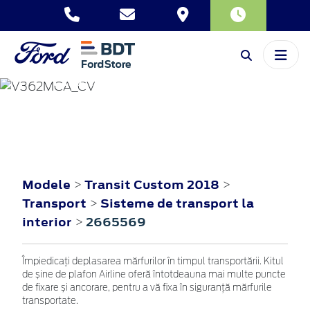
TRANSIT CUSTOM
2018
Modele
Transit Custom 2018
>
>
Transport
Sisteme de transport la
>
interior
2665569
>
Împiedicați deplasarea mărfurilor în timpul transportării. Kitul
de șine de plafon Airline oferă întotdeauna mai multe puncte
de fixare și ancorare, pentru a vă fixa în siguranță mărfurile
transportate.