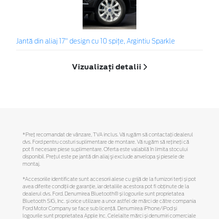
Jantă din aliaj 17" design cu 10 spițe, Argintiu Sparkle
Vizualizați detalii
*Preţ recomandat de vânzare, TVA inclus. Vă rugăm să contactaţi dealerul
dvs. Ford pentru costuri suplimentare de montare. Vă rugăm să reţineţi că
pot fi necesare piese suplimentare. Oferta este valabilă în limita stocului
disponibil. Preţul este pe jantă din aliaj şi exclude anvelopa şi piesele de
montaj.
*Accesoriile identificate sunt accesorii alese cu grijă de la furnizori terți și pot
avea diferite condiții de garanție, iar detaliile acestora pot fi obținute de la
dealerul dvs. Ford. Denumirea Bluetooth® și logourile sunt proprietatea
Bluetooth SIG, Inc. și orice utilizare a unor astfel de mărci de către compania
Ford Motor Company se face sub licență. Denumirea iPhone/iPod și
logourile sunt proprietatea Apple Inc. Celelalte mărci și denumiri comerciale