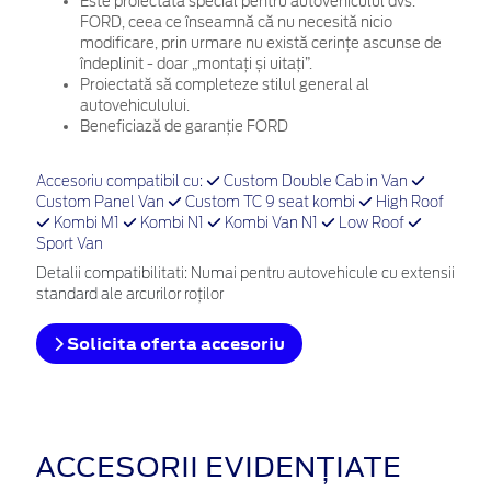
Este proiectată special pentru autovehiculul dvs.
FORD, ceea ce înseamnă că nu necesită nicio
modificare, prin urmare nu există cerințe ascunse de
îndeplinit - doar „montați și uitați”.
Proiectată să completeze stilul general al
autovehiculului.
Beneficiază de garanție FORD
Accesoriu compatibil cu:
Custom Double Cab in Van
Custom Panel Van
Custom TC 9 seat kombi
High Roof
Kombi M1
Kombi N1
Kombi Van N1
Low Roof
Sport Van
Detalii compatibilitati: Numai pentru autovehicule cu extensii
standard ale arcurilor roților
Solicita oferta accesoriu
ACCESORII EVIDENȚIATE