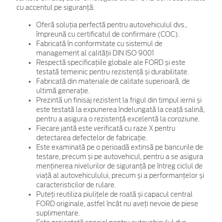
cu accentul pe siguranță:
Oferă soluția perfectă pentru autovehiculul dvs.,
împreună cu certificatul de confirmare (COC).
Fabricată în conformitate cu sistemul de
management al calității DIN ISO 9001
Respectă specificațiile globale ale FORD și este
testată temeinic pentru rezistență și durabilitate.
Fabricată din materiale de calitate superioară, de
ultimă generație.
Prezintă un finisaj rezistent la frigul din timpul iernii și
este testată la expunerea îndelungată la ceață salină,
pentru a asigura o rezistență excelentă la coroziune.
Fiecare jantă este verificată cu raze X pentru
detectarea defectelor de fabricație.
Este examinată pe o perioadă extinsă pe bancurile de
testare, precum și pe autovehicul, pentru a se asigura
menținerea nivelurilor de siguranță pe întreg ciclul de
viață al autovehiculului, precum și a performanțelor și
caracteristicilor de rulare.
Puteți reutiliza piulițele de roată și capacul central
FORD originale, astfel încât nu aveți nevoie de piese
suplimentare.