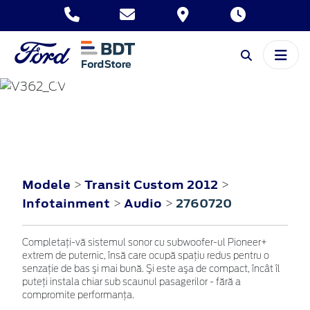
TRANSIT CUSTOM
2012
Modele
Transit Custom 2012
>
>
Infotainment
Audio
2760720
>
>
Completaţi-vă sistemul sonor cu subwoofer-ul Pioneer+
extrem de puternic, însă care ocupă spaţiu redus pentru o
senzaţie de bas şi mai bună. Şi este aşa de compact, încât îl
puteţi instala chiar sub scaunul pasagerilor - fără a
compromite performanţa.