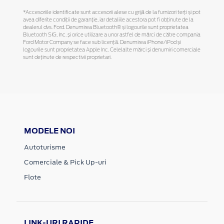
*Accesoriile identificate sunt accesorii alese cu grijă de la furnizori terți și pot
avea diferite condiții de garanție, iar detaliile acestora pot fi obținute de la
dealerul dvs. Ford. Denumirea Bluetooth® și logourile sunt proprietatea
Bluetooth SIG, Inc. și orice utilizare a unor astfel de mărci de către compania
Ford Motor Company se face sub licență. Denumirea iPhone/iPod și
logourile sunt proprietatea Apple Inc. Celelalte mărci și denumiri comerciale
sunt deținute de respectivii proprietari.
MODELE NOI
Autoturisme
Comerciale & Pick Up-uri
Flote
LINK-URI RAPIDE