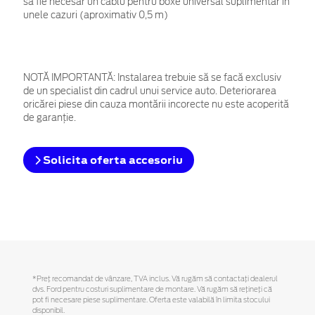
să fie necesar un cablu pentru boxe universal suplimentar în
unele cazuri (aproximativ 0,5 m)
NOTĂ IMPORTANTĂ:
Instalarea trebuie să se facă exclusiv
de un specialist din cadrul unui service auto. Deteriorarea
oricărei piese din cauza montării incorecte nu este acoperită
de garanţie.
Solicita oferta accesoriu
*Preţ recomandat de vânzare, TVA inclus. Vă rugăm să contactaţi dealerul
dvs. Ford pentru costuri suplimentare de montare. Vă rugăm să reţineţi că
pot fi necesare piese suplimentare. Oferta este valabilă în limita stocului
disponibil.