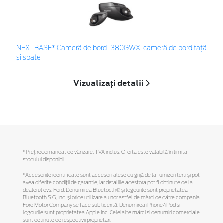
NEXTBASE* Cameră de bord , 380GWX, cameră de bord față
și spate
Vizualizați detalii
*Preţ recomandat de vânzare, TVA inclus. Oferta este valabilă în limita
stocului disponibil.
*Accesoriile identificate sunt accesorii alese cu grijă de la furnizori terți și pot
avea diferite condiții de garanție, iar detaliile acestora pot fi obținute de la
dealerul dvs. Ford. Denumirea Bluetooth® și logourile sunt proprietatea
Bluetooth SIG, Inc. și orice utilizare a unor astfel de mărci de către compania
Ford Motor Company se face sub licență. Denumirea iPhone/iPod și
logourile sunt proprietatea Apple Inc. Celelalte mărci și denumiri comerciale
sunt deținute de respectivii proprietari.