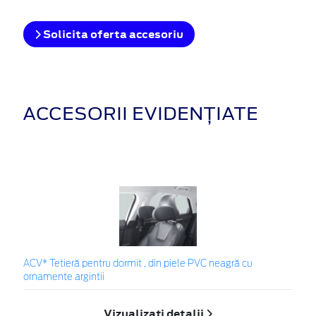
Solicita oferta accesoriu
ACCESORII EVIDENȚIATE
ACV* Tetieră pentru dormit , din piele PVC neagră cu
ornamente argintii
Vizualizați detalii