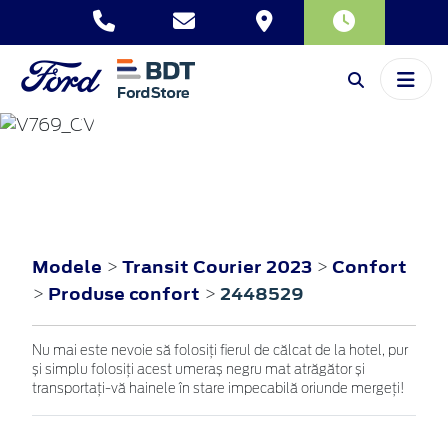
TRANSIT COURIER
2023
Modele
Transit Courier 2023
Confort
>
>
Produse confort
2448529
>
>
Nu mai este nevoie să folosiți fierul de călcat de la hotel, pur
și simplu folosiți acest umeraș negru mat atrăgător și
transportați-vă hainele în stare impecabilă oriunde mergeți!