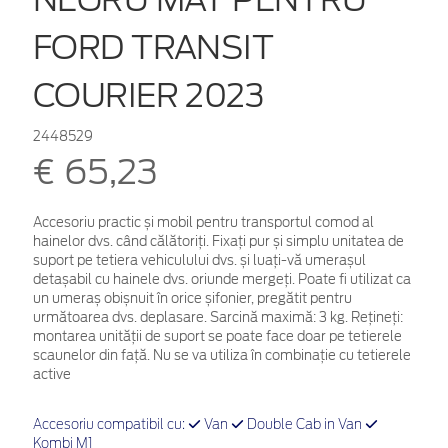
FORD TRANSIT
COURIER 2023
2448529
€ 65,23
Accesoriu practic și mobil pentru transportul comod al
hainelor dvs. când călătoriți. Fixați pur și simplu unitatea de
suport pe tetiera vehiculului dvs. și luați-vă umerașul
detașabil cu hainele dvs. oriunde mergeți. Poate fi utilizat ca
un umeraș obișnuit în orice șifonier, pregătit pentru
următoarea dvs. deplasare. Sarcină maximă: 3 kg. Rețineți:
montarea unității de suport se poate face doar pe tetierele
scaunelor din față. Nu se va utiliza în combinație cu tetierele
active
Accesoriu compatibil cu:
Van
Double Cab in Van
Kombi M1