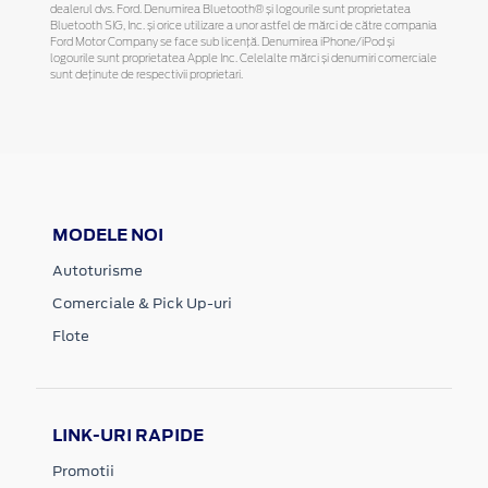
dealerul dvs. Ford. Denumirea Bluetooth® și logourile sunt proprietatea
Bluetooth SIG, Inc. și orice utilizare a unor astfel de mărci de către compania
Ford Motor Company se face sub licență. Denumirea iPhone/iPod și
logourile sunt proprietatea Apple Inc. Celelalte mărci și denumiri comerciale
sunt deținute de respectivii proprietari.
MODELE NOI
Autoturisme
Comerciale & Pick Up-uri
Flote
LINK-URI RAPIDE
Promotii