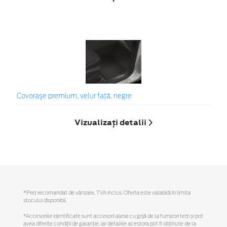
Covoraşe premium, velur faţă, negre
Vizualizați detalii
*Preţ recomandat de vânzare, TVA inclus. Oferta este valabilă în limita
stocului disponibil.
*Accesoriile identificate sunt accesorii alese cu grijă de la furnizori terți și pot
avea diferite condiții de garanție, iar detaliile acestora pot fi obținute de la