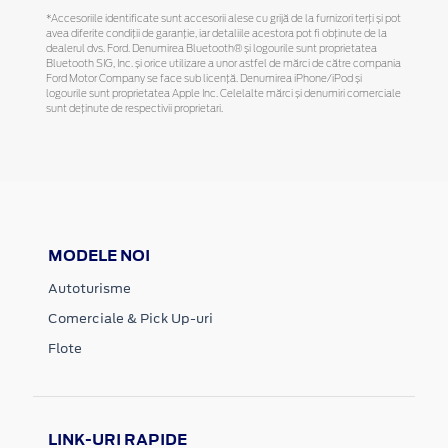
*Accesoriile identificate sunt accesorii alese cu grijă de la furnizori terți și pot
avea diferite condiții de garanție, iar detaliile acestora pot fi obținute de la
dealerul dvs. Ford. Denumirea Bluetooth® și logourile sunt proprietatea
Bluetooth SIG, Inc. și orice utilizare a unor astfel de mărci de către compania
Ford Motor Company se face sub licență. Denumirea iPhone/iPod și
logourile sunt proprietatea Apple Inc. Celelalte mărci și denumiri comerciale
sunt deținute de respectivii proprietari.
MODELE NOI
Autoturisme
Comerciale & Pick Up-uri
Flote
LINK-URI RAPIDE