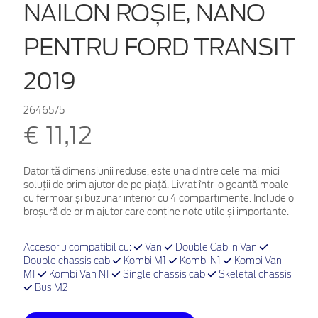
NAILON ROȘIE, NANO
PENTRU FORD TRANSIT
2019
2646575
€ 11,12
Datorită dimensiunii reduse, este una dintre cele mai mici
soluții de prim ajutor de pe piață. Livrat într-o geantă moale
cu fermoar și buzunar interior cu 4 compartimente. Include o
broșură de prim ajutor care conține note utile și importante.
Accesoriu compatibil cu:
Van
Double Cab in Van
Double chassis cab
Kombi M1
Kombi N1
Kombi Van
M1
Kombi Van N1
Single chassis cab
Skeletal chassis
Bus M2