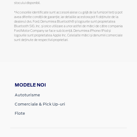
stocului disponibil.
*Accesoriile identificate sunt accesorii alese cu grijă de la furnizori terți și pot
avea diferite condiții de garanție, iar detaliile acestora pot fi obținute de la
dealerul dvs. Ford. Denumirea Bluetooth® și logourile sunt proprietatea
Bluetooth SIG, Inc. și orice utilizare a unor astfel de mărci de către compania
Ford Motor Company se face sub licență. Denumirea iPhone/iPod și
logourile sunt proprietatea Apple Inc. Celelalte mărci și denumiri comerciale
sunt deținute de respectivii proprietari.
MODELE NOI
Autoturisme
Comerciale & Pick Up-uri
Flote