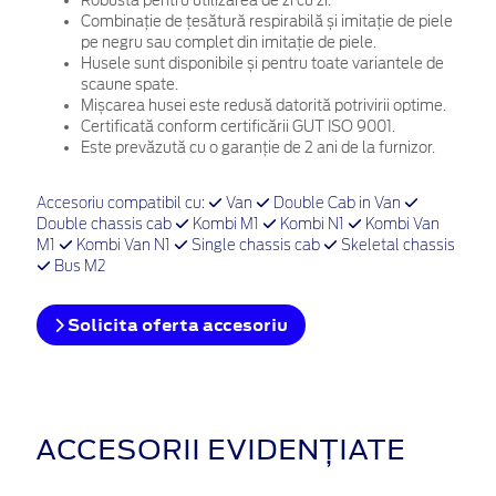
Robustă pentru utilizarea de zi cu zi.
Combinație de țesătură respirabilă și imitație de piele
pe negru sau complet din imitație de piele.
Husele sunt disponibile și pentru toate variantele de
scaune spate.
Mișcarea husei este redusă datorită potrivirii optime.
Certificată conform certificării GUT ISO 9001.
Este prevăzută cu o garanție de 2 ani de la furnizor.
Accesoriu compatibil cu:
Van
Double Cab in Van
Double chassis cab
Kombi M1
Kombi N1
Kombi Van
M1
Kombi Van N1
Single chassis cab
Skeletal chassis
Bus M2
Solicita oferta accesoriu
ACCESORII EVIDENȚIATE