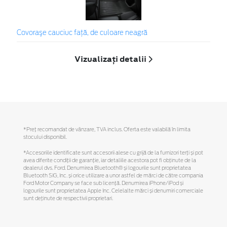
Covoraşe cauciuc față, de culoare neagră
Vizualizați detalii
*Preţ recomandat de vânzare, TVA inclus. Oferta este valabilă în limita
stocului disponibil.
*Accesoriile identificate sunt accesorii alese cu grijă de la furnizori terți și pot
avea diferite condiții de garanție, iar detaliile acestora pot fi obținute de la
dealerul dvs. Ford. Denumirea Bluetooth® și logourile sunt proprietatea
Bluetooth SIG, Inc. și orice utilizare a unor astfel de mărci de către compania
Ford Motor Company se face sub licență. Denumirea iPhone/iPod și
logourile sunt proprietatea Apple Inc. Celelalte mărci și denumiri comerciale
sunt deținute de respectivii proprietari.