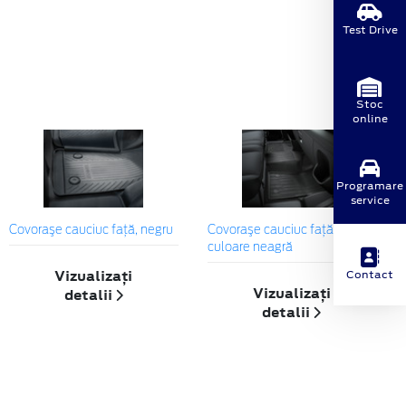
Test Drive
Stoc
online
Programare
service
Covoraşe cauciuc față, negru
Covoraşe cauciuc față, de
culoare neagră
Vizualizați
Contact
Vizualizați
detalii
detalii