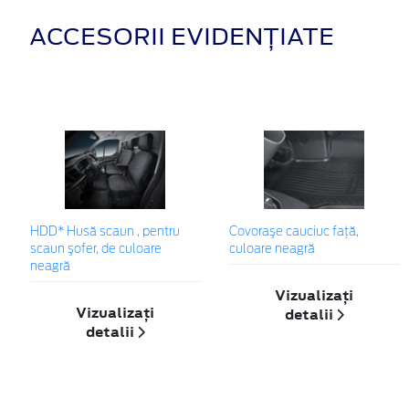
ACCESORII EVIDENȚIATE
HDD* Husă scaun , pentru
Covoraşe cauciuc faţă,
scaun şofer, de culoare
culoare neagră
neagră
Vizualizați
Vizualizați
detalii
detalii