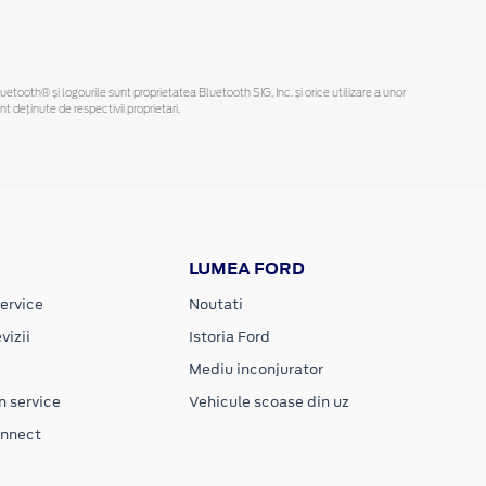
Bluetooth® și logourile sunt proprietatea Bluetooth SIG, Inc. și orice utilizare a unor
deținute de respectivii proprietari.
LUMEA FORD
ervice
Noutati
vizii
Istoria Ford
Mediu inconjurator
n service
Vehicule scoase din uz
onnect