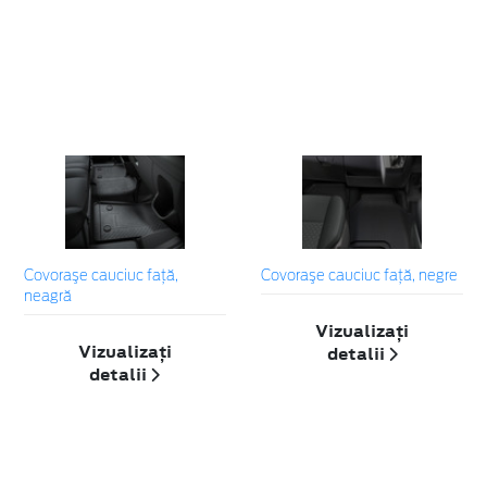
Covoraşe cauciuc faţă,
Covoraşe cauciuc faţă, negre
neagră
Vizualizați
Vizualizați
detalii
detalii