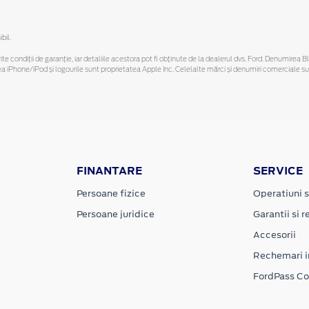
bil.
ferite condiții de garanție, iar detaliile acestora pot fi obținute de la dealerul dvs. Ford. Denumirea 
hone/iPod și logourile sunt proprietatea Apple Inc. Celelalte mărci și denumiri comerciale sunt 
FINANTARE
SERVICE
Persoane fizice
Operatiuni s
Persoane juridice
Garantii si re
Accesorii
Rechemari i
FordPass C