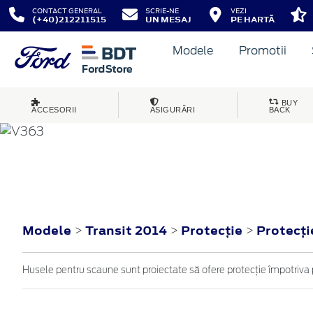
CONTACT GENERAL
SCRIE-NE
VEZI
(+40)212211515
UN MESAJ
PE HARTĂ
Modele
Promotii
BUY
ACCESORII
ASIGURĂRI
BACK
TRANSIT
2014
Modele
Transit 2014
Protecţie
Protecţi
>
>
>
Husele pentru scaune sunt proiectate să ofere protecție împotriva 