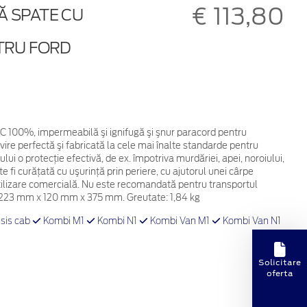
€ 113,80
Ă SPATE CU
NTRU FORD
 PVC 100%, impermeabilă şi ignifugă şi şnur paracord pentru
ire perfectă şi fabricată la cele mai înalte standarde pentru
ului o protecţie efectivă, de ex. împotriva murdăriei, apei, noroiului,
ate fi curăţată cu uşurinţă prin periere, cu ajutorul unei cârpe
utilizare comercială. Nu este recomandată pentru transportul
: 223 mm x 120 mm x 375 mm. Greutate: 1,84 kg
sis cab
Kombi M1
Kombi N1
Kombi Van M1
Kombi Van N1
Solicitare
oferta