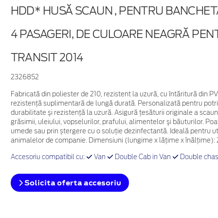
HDD* HUSĂ SCAUN , PENTRU BANCHET
4 PASAGERI, DE CULOARE NEAGRĂ PE
TRANSIT 2014
2326852
Fabricată din poliester de 210, rezistent la uzură, cu întăritură din
rezistenţă suplimentară de lungă durată. Personalizată pentru potriv
durabilitate şi rezistenţă la uzură. Asigură ţesăturii originale a scaun
grăsimii, uleiului, vopselurilor, prafului, alimentelor şi băuturilor. Po
umede sau prin ștergere cu o soluție dezinfectantă. Ideală pentru 
animalelor de companie. Dimensiuni (lungime x lăţime x înălţime)
Accesoriu compatibil cu:
Van
Double Cab in Van
Double chas
Solicita oferta accesoriu