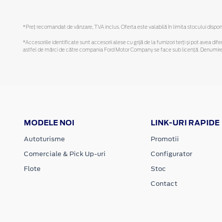
*Preţ recomandat de vânzare, TVA inclus. Oferta este valabilă în limita stocului disponi
*Accesoriile identificate sunt accesorii alese cu grijă de la furnizori terți și pot avea di
astfel de mărci de către compania Ford Motor Company se face sub licență. Denumirea iP
MODELE NOI
LINK-URI RAPIDE
Autoturisme
Promotii
Comerciale & Pick Up-uri
Configurator
Flote
Stoc
Contact