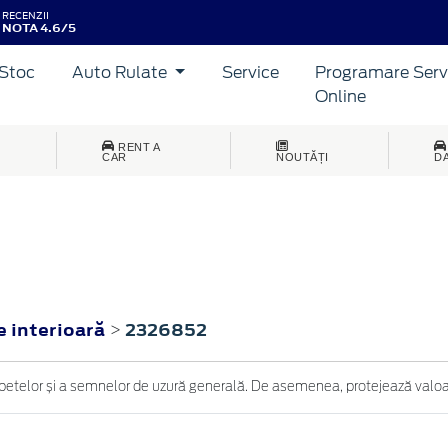
RECENZII
NOTA 4.6/5
Stoc
Auto Rulate
Service
Programare Serv
Online
RENT A
CAR
NOUTĂȚI
D
e interioară
2326852
>
petelor și a semnelor de uzură generală. De asemenea, protejează valoar