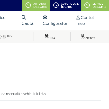
AUTO NOI
AUTO RULATE
SERVICE
DESCHIS
ÎNCHIS
DESCHIS
ice
Contul
Caută
Configurator
meu
CENTRU
AUNE
ECHIPA
CONTACT
ea reziduală a vehiculului dvs.