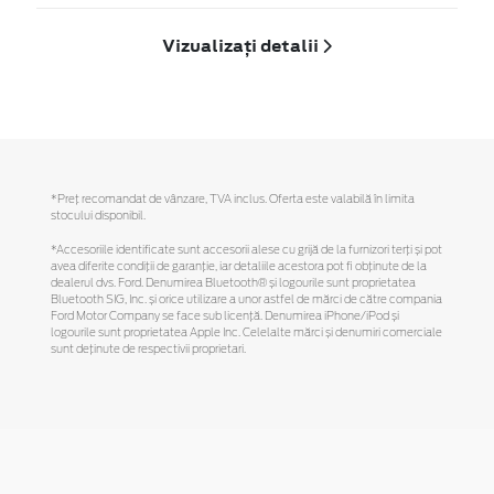
Vizualizați detalii
*Preţ recomandat de vânzare, TVA inclus. Oferta este valabilă în limita
stocului disponibil.
*Accesoriile identificate sunt accesorii alese cu grijă de la furnizori terți și pot
avea diferite condiții de garanție, iar detaliile acestora pot fi obținute de la
dealerul dvs. Ford. Denumirea Bluetooth® și logourile sunt proprietatea
Bluetooth SIG, Inc. și orice utilizare a unor astfel de mărci de către compania
Ford Motor Company se face sub licență. Denumirea iPhone/iPod și
logourile sunt proprietatea Apple Inc. Celelalte mărci și denumiri comerciale
sunt deținute de respectivii proprietari.