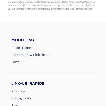
orice utilizare a unor astfel de mărci de către compania Ford Motor Company se
face sub licență. Denumirea iPhone/iPod și logourile sunt proprietatea Apple Inc.
Celelalte mărci și denumiri comerciale sunt deținute de respectivii proprietari
MODELE NOI
Autoturisme
Comerciale & Pick Up-uri
Flote
LINK-URI RAPIDE
Promotii
Configurator
Stoc