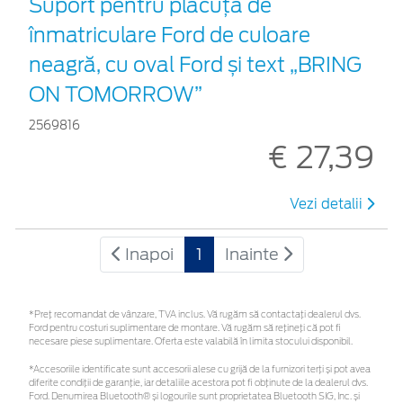
Suport pentru plăcuța de
înmatriculare Ford de culoare
neagră, cu oval Ford și text „BRING
ON TOMORROW”
2569816
€ 27,39
Vezi detalii
Inapoi
1
Inainte
*Preţ recomandat de vânzare, TVA inclus. Vă rugăm să contactaţi dealerul dvs.
Ford pentru costuri suplimentare de montare. Vă rugăm să rețineți că pot fi
necesare piese suplimentare. Oferta este valabilă în limita stocului disponibil.
*Accesoriile identificate sunt accesorii alese cu grijă de la furnizori terți și pot avea
diferite condiții de garanție, iar detaliile acestora pot fi obținute de la dealerul dvs.
Ford. Denumirea Bluetooth® și logourile sunt proprietatea Bluetooth SIG, Inc. și