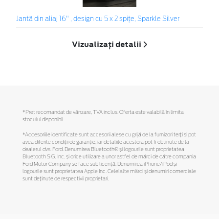
Jantă din aliaj 16" , design cu 5 x 2 spiţe, Sparkle Silver
Vizualizați detalii
*Preţ recomandat de vânzare, TVA inclus. Oferta este valabilă în limita
stocului disponibil.
*Accesoriile identificate sunt accesorii alese cu grijă de la furnizori terți și pot
avea diferite condiții de garanție, iar detaliile acestora pot fi obținute de la
dealerul dvs. Ford. Denumirea Bluetooth® și logourile sunt proprietatea
Bluetooth SIG, Inc. și orice utilizare a unor astfel de mărci de către compania
Ford Motor Company se face sub licență. Denumirea iPhone/iPod și
logourile sunt proprietatea Apple Inc. Celelalte mărci și denumiri comerciale
sunt deținute de respectivii proprietari.