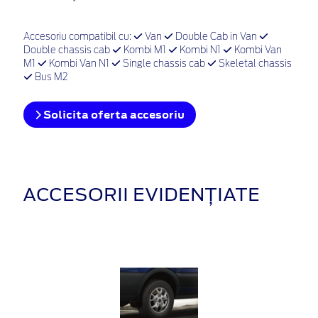
Accesoriu compatibil cu:
Van
Double Cab in Van
Double chassis cab
Kombi M1
Kombi N1
Kombi Van
M1
Kombi Van N1
Single chassis cab
Skeletal chassis
Bus M2
Solicita oferta accesoriu
ACCESORII EVIDENȚIATE