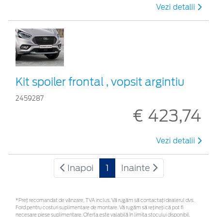
Vezi detalii
Kit spoiler frontal , vopsit argintiu
2459287
€ 423,74
Vezi detalii
Inapoi
1
Inainte
*Preţ recomandat de vânzare, TVA inclus. Vă rugăm să contactaţi dealerul dvs.
Ford pentru costuri suplimentare de montare. Vă rugăm să rețineți că pot fi
necesare piese suplimentare. Oferta este valabilă în limita stocului disponibil.