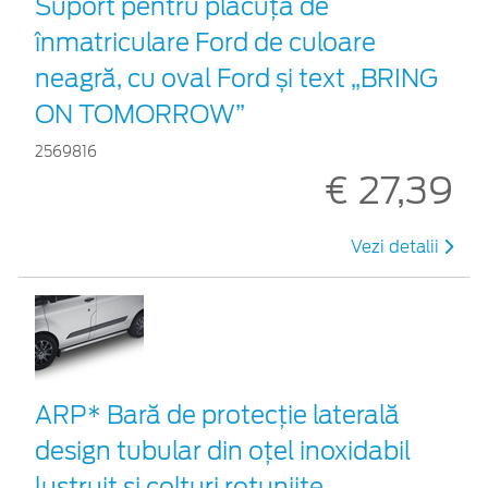
Suport pentru plăcuța de
înmatriculare Ford de culoare
neagră, cu oval Ford și text „BRING
ON TOMORROW”
2569816
€ 27,39
Vezi detalii
ARP* Bară de protecţie laterală
design tubular din oțel inoxidabil
lustruit și colțuri rotunjite