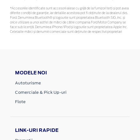
*Accesoriile identificate sunt accesorii alese cu grijă de la furnizori terți și pot avea
diferite condiții de garanție, iar detaliile acestora pot fi obținute de la dealerul dvs.
Ford. Denumirea Bluetooth® și logourile sunt proprietatea Bluetooth SIG, Inc. și
orice utilizare a unor astfel de mărci de către compania Ford Motor Company se
face sub licență. Denumirea iPhone/iPod și logourile sunt proprietatea Apple Inc.
Celelalte mărci și denumiri comerciale sunt deținute de respectivii proprietari
MODELE NOI
Autoturisme
Comerciale & Pick Up-uri
Flote
LINK-URI RAPIDE