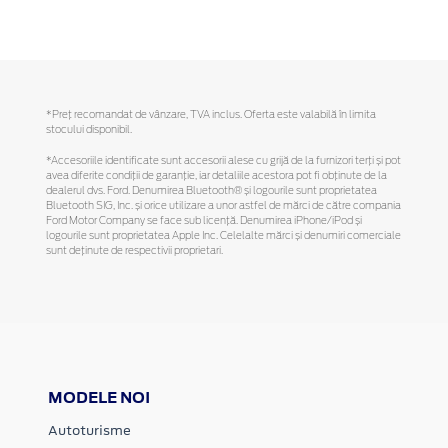
*Preţ recomandat de vânzare, TVA inclus. Oferta este valabilă în limita
stocului disponibil.
*Accesoriile identificate sunt accesorii alese cu grijă de la furnizori terți și pot
avea diferite condiții de garanție, iar detaliile acestora pot fi obținute de la
dealerul dvs. Ford. Denumirea Bluetooth® și logourile sunt proprietatea
Bluetooth SIG, Inc. și orice utilizare a unor astfel de mărci de către compania
Ford Motor Company se face sub licență. Denumirea iPhone/iPod și
logourile sunt proprietatea Apple Inc. Celelalte mărci și denumiri comerciale
sunt deținute de respectivii proprietari.
MODELE NOI
Autoturisme