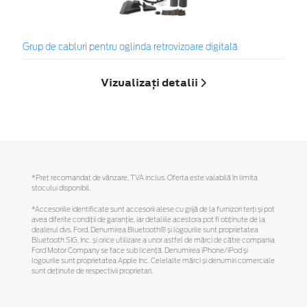
Grup de cabluri pentru oglinda retrovizoare digitală
Vizualizați detalii
*Preţ recomandat de vânzare, TVA inclus. Oferta este valabilă în limita
stocului disponibil.
*Accesoriile identificate sunt accesorii alese cu grijă de la furnizori terți și pot
avea diferite condiții de garanție, iar detaliile acestora pot fi obținute de la
dealerul dvs. Ford. Denumirea Bluetooth® și logourile sunt proprietatea
Bluetooth SIG, Inc. și orice utilizare a unor astfel de mărci de către compania
Ford Motor Company se face sub licență. Denumirea iPhone/iPod și
logourile sunt proprietatea Apple Inc. Celelalte mărci și denumiri comerciale
sunt deținute de respectivii proprietari.