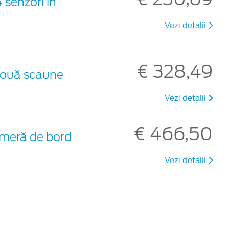
 senzori în
Vezi detalii
€ 328,49
 două scaune
Vezi detalii
€ 466,50
meră de bord
Vezi detalii