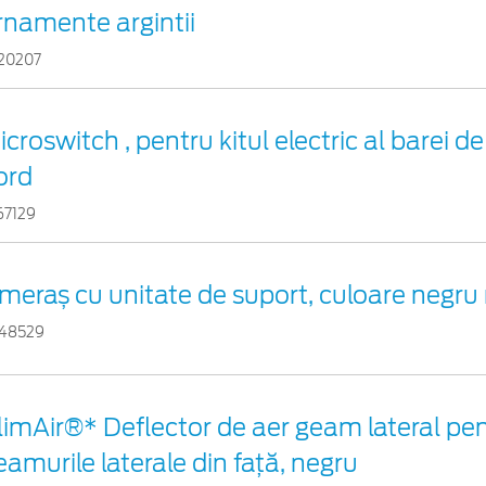
rnamente argintii
20207
icroswitch , pentru kitul electric al barei 
ord
67129
meraș cu unitate de suport, culoare negru
48529
limAir®* Deflector de aer geam lateral pe
eamurile laterale din faţă, negru