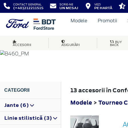
CONTACT GENERAL
SCRIE-NE
VEZI
(+40)212211515
UN MESAJ
PE HARTĂ
Modele
Promotii
TOURNEO COURIER
BUY
ACCESORII
ASIGURĂRI
BACK
2014
13 accesorii în Con
CATEGORII
Modele
>
Tourneo C
Jante (6)
Linie stilistică (3)
A