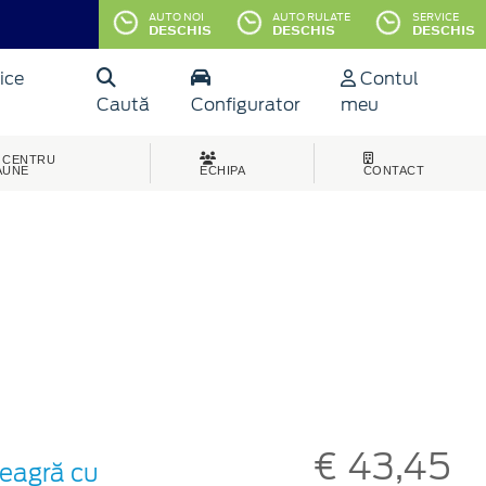
AUTO NOI
AUTO RULATE
SERVICE
DESCHIS
DESCHIS
DESCHIS
ice
Contul
Caută
Configurator
meu
CENTRU
AUNE
ECHIPA
CONTACT
€ 43,45
neagră cu