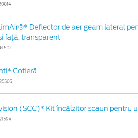
80814
limAir®* Deflector de aer geam lateral pe
şi faţă, transparent
04602
ati* Cotieră
25505
vision (SCC)* Kit încălzitor scaun pentru 
21594