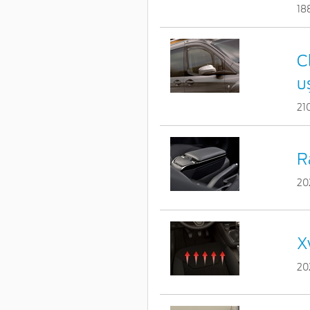
18
C
u
21
R
20
X
20