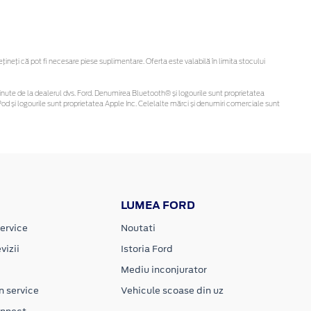
neți că pot fi necesare piese suplimentare. Oferta este valabilă în limita stocului
i obținute de la dealerul dvs. Ford. Denumirea Bluetooth® și logourile sunt proprietatea
d și logourile sunt proprietatea Apple Inc. Celelalte mărci și denumiri comerciale sunt
LUMEA FORD
ervice
Noutati
vizii
Istoria Ford
Mediu inconjurator
n service
Vehicule scoase din uz