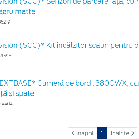
vision (SCC)* Senzori de parcare faţă, cu 4
egru matte
35219
vision (SCC)* Kit încălzitor scaun pentru
21595
EXTBASE* Cameră de bord , 380GWX, ca
ață și spate
34404
Inapoi
1
Inainte