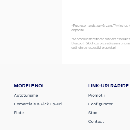
*Preţ recomandat de vânzare, TVA inclus. Vă
disponibil.
*Accesoriile identificate sunt accesorii alese
Bluetooth SIG, Inc. și orice utilizare a un
deținute de respectivii proprietari
MODELE NOI
LINK-URI RAPIDE
Autoturisme
Promotii
Comerciale & Pick Up-uri
Configurator
Flote
Stoc
Contact