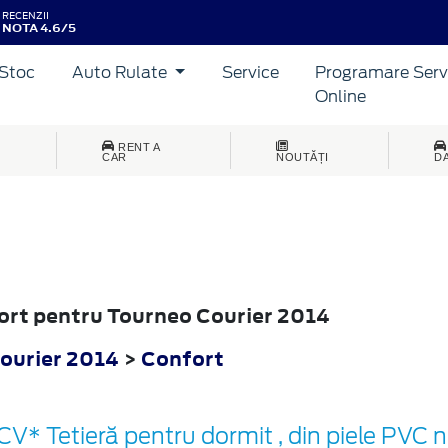
RECENZII
NOTA 4.6/5
Stoc
Auto Rulate
Service
Programare Serv
Online
RENT A
CAR
NOUTĂȚI
D
fort pentru Tourneo Courier 2014
ourier 2014
>
Confort
CV* Tetieră pentru dormit , din piele PVC 