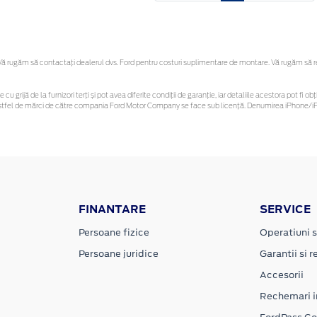
 rugăm să contactaţi dealerul dvs. Ford pentru costuri suplimentare de montare. Vă rugăm să reți
 cu grijă de la furnizori terți și pot avea diferite condiții de garanție, iar detaliile acestora pot f
or astfel de mărci de către compania Ford Motor Company se face sub licență. Denumirea iPhone/iPo
FINANTARE
SERVICE
Persoane fizice
Operatiuni s
Persoane juridice
Garantii si re
Accesorii
Rechemari i