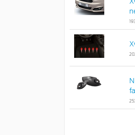
X
n
19
X
20
N
f
25