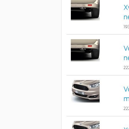
X
n
19
V
n
22
V
m
22