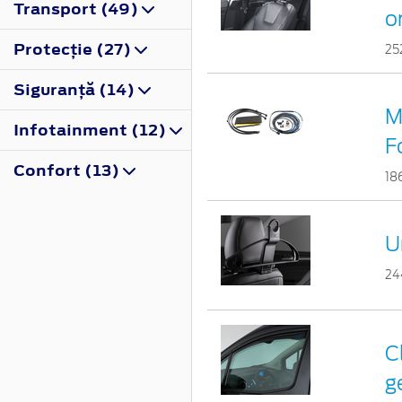
Transport (49)
o
Protecţie (27)
25
Siguranţă (14)
M
Infotainment (12)
F
Confort (13)
18
U
24
C
g