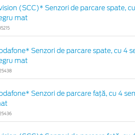
vision (SCC)* Senzori de parcare spate, cu
egru mat
35215
odafone* Senzori de parcare spate, cu 4 se
egru mat
25438
odafone* Senzori de parcare față, cu 4 sen
at
25436