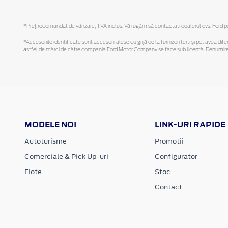
*Preţ recomandat de vânzare, TVA inclus. Vă rugăm să contactaţi dealerul dvs. Ford pent
*Accesoriile identificate sunt accesorii alese cu grijă de la furnizori terți și pot avea di
astfel de mărci de către compania Ford Motor Company se face sub licență. Denumirea iP
MODELE NOI
LINK-URI RAPIDE
Autoturisme
Promotii
Comerciale & Pick Up-uri
Configurator
Flote
Stoc
Contact