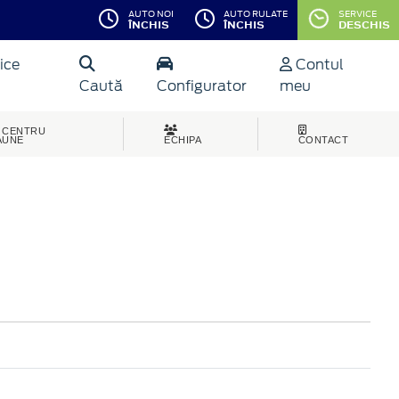
AUTO NOI
AUTO RULATE
SERVICE
ÎNCHIS
ÎNCHIS
DESCHIS
ice
Contul
Caută
Configurator
meu
CENTRU
AUNE
ECHIPA
CONTACT