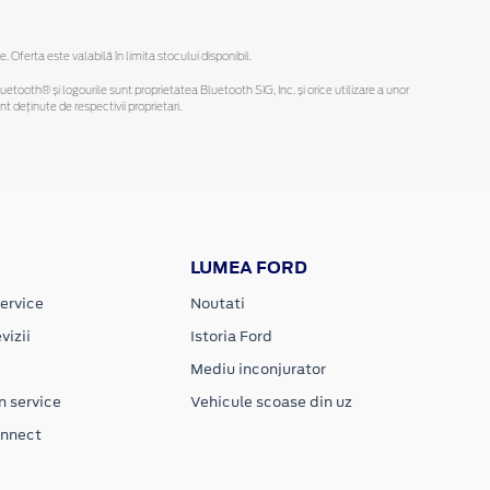
ferta este valabilă în limita stocului disponibil.
Bluetooth® și logourile sunt proprietatea Bluetooth SIG, Inc. și orice utilizare a unor
deținute de respectivii proprietari.
LUMEA FORD
ervice
Noutati
vizii
Istoria Ford
Mediu inconjurator
n service
Vehicule scoase din uz
onnect