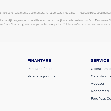
ru costuri suplimentare de montare. Vă rugăm să reţineţi că pot fi necesare piese suplimentare. O
ferite condiții de garanție, iar detaliile acestora pot fi obținute de la dealerul dvs. Ford. Denumirea 
hone/iPod și logourile sunt proprietatea Apple Inc. Celelalte mărci și denumiri comerciale sunt 
FINANTARE
SERVICE
Persoane fizice
Operatiuni s
Persoane juridice
Garantii si re
Accesorii
Rechemari i
FordPass C