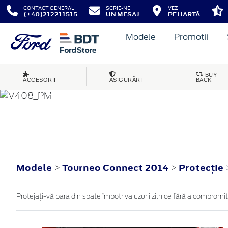
CONTACT GENERAL
SCRIE-NE
VEZI
(+40)212211515
UN MESAJ
PE HARTĂ
Modele
Promotii
BUY
ACCESORII
ASIGURĂRI
BACK
TOURNEO CONNECT
2014
Modele
Tourneo Connect 2014
Protecţie
>
>
Protejaţi-vă bara din spate împotriva uzurii zilnice fără a compromi