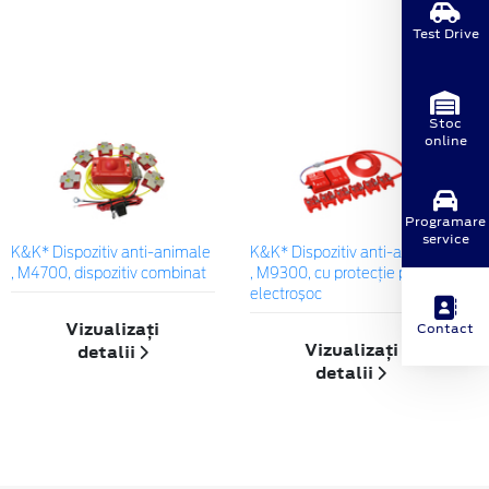
Test Drive
Stoc
online
Programare
service
K&K* Dispozitiv anti-animale
K&K* Dispozitiv anti-animale
, M4700, dispozitiv combinat
, M9300, cu protecție prin
electroșoc
Vizualizați
Contact
Vizualizați
detalii
detalii