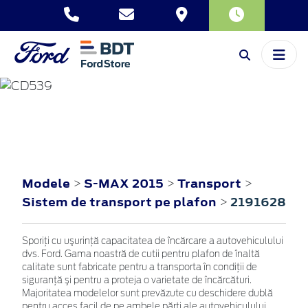
S-MAX
2015
Modele
S-MAX 2015
Transport
>
>
>
Sistem de transport pe plafon
2191628
>
Sporiţi cu uşurinţă capacitatea de încărcare a autovehiculului
dvs. Ford. Gama noastră de cutii pentru plafon de înaltă
calitate sunt fabricate pentru a transporta în condiţii de
siguranţă şi pentru a proteja o varietate de încărcături.
Majoritatea modelelor sunt prevăzute cu deschidere dublă
pentru acces facil de pe ambele părţi ale autovehiculului.