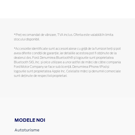
*Preţ recomandat de vânzare, TVA inclus. Oferta este valabilă în limita
stocului disponibil.
*Accesoriile identificate sunt accesorii alese cu grijă de la furnizori terți și pot
avea diferite condiții de garanție, iar detaliile acestora pot fi obținute de la
dealerul dvs. Ford. Denumirea Bluetooth® și logourile sunt proprietatea
Bluetooth SIG, Inc. și orice utilizare a unor astfel de mărci de către compania
Ford Motor Company se face sub licență. Denumirea iPhone/iPod și
logourile sunt proprietatea Apple Inc. Celelalte mărci și denumiri comerciale
sunt deținute de respectivii proprietari.
MODELE NOI
Autoturisme