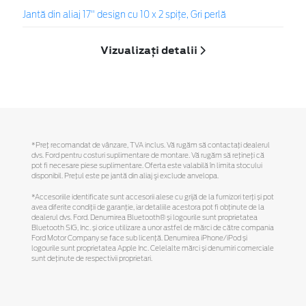
Jantă din aliaj 17" design cu 10 x 2 spițe, Gri perlă
Vizualizați detalii
*Preţ recomandat de vânzare, TVA inclus. Vă rugăm să contactaţi dealerul
dvs. Ford pentru costuri suplimentare de montare. Vă rugăm să reţineţi că
pot fi necesare piese suplimentare. Oferta este valabilă în limita stocului
disponibil. Preţul este pe jantă din aliaj şi exclude anvelopa.
*Accesoriile identificate sunt accesorii alese cu grijă de la furnizori terți și pot
avea diferite condiții de garanție, iar detaliile acestora pot fi obținute de la
dealerul dvs. Ford. Denumirea Bluetooth® și logourile sunt proprietatea
Bluetooth SIG, Inc. și orice utilizare a unor astfel de mărci de către compania
Ford Motor Company se face sub licență. Denumirea iPhone/iPod și
logourile sunt proprietatea Apple Inc. Celelalte mărci și denumiri comerciale
sunt deținute de respectivii proprietari.