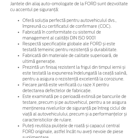
Jantele din aliaj auto-omologate de la FORD sunt dezvoltate
cu accentul pe siguranță:
Oferă soluția perfectă pentru autovehiculul dvs.,
împreună cu certificatul de confirmare (COC).
Fabricată în conformitate cu sistemul de
management al calității DIN ISO 9001
Respectă specificațiile globale ale FORD și este
testată temeinic pentru rezistență și durabilitate.
Fabricată din materiale de calitate superioară, de
ultimă generație.
Prezintă un finisaj rezistent la frigul din timpul iernii și
este testată la expunerea îndelungată la ceață salină,
pentru a asigura o rezistență excelentă la coroziune.
Fiecare jantă este verificată cu raze X pentru
detectarea defectelor de fabricație.
Este examinată pe o perioadă extinsă pe bancurile de
testare, precum și pe autovehicul, pentru a se asigura
menținerea nivelurilor de siguranță pe întreg ciclul de
viață al autovehiculului, precum și a performanțelor și
caracteristicilor de rulare.
Puteți reutiliza piulițele de roată și capacul central
FORD originale, astfel încât nu aveți nevoie de piese
suplimentare.