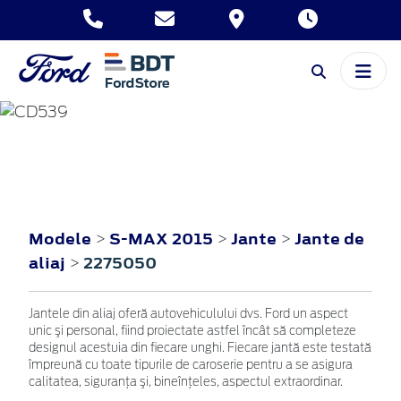
S-MAX
2015
Modele
S-MAX 2015
Jante
Jante de
>
>
>
aliaj
2275050
>
Jantele din aliaj oferă autovehiculului dvs. Ford un aspect
unic şi personal, fiind proiectate astfel încât să completeze
designul acestuia din fiecare unghi. Fiecare jantă este testată
împreună cu toate tipurile de caroserie pentru a se asigura
calitatea, siguranţa şi, bineînţeles, aspectul extraordinar.