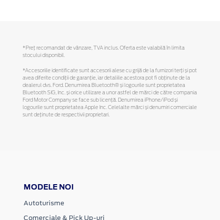
*Preţ recomandat de vânzare, TVA inclus. Oferta este valabilă în limita
stocului disponibil.
*Accesoriile identificate sunt accesorii alese cu grijă de la furnizori terți și pot
avea diferite condiții de garanție, iar detaliile acestora pot fi obținute de la
dealerul dvs. Ford. Denumirea Bluetooth® și logourile sunt proprietatea
Bluetooth SIG, Inc. și orice utilizare a unor astfel de mărci de către compania
Ford Motor Company se face sub licență. Denumirea iPhone/iPod și
logourile sunt proprietatea Apple Inc. Celelalte mărci și denumiri comerciale
sunt deținute de respectivii proprietari.
MODELE NOI
Autoturisme
Comerciale & Pick Up-uri