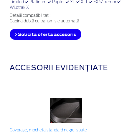
Limited
Platinum
Raptor
XL
XLT
FX4/Tremor
Wildtrak X
Detalii compatibilitati:
Cabină dublă cu transmisie automată
Solicita oferta accesoriu
ACCESORII EVIDENȚIATE
Covoraşe, mochetă standard negru, spate