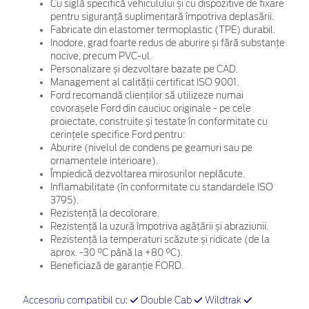
Cu siglă specifică vehiculului și cu dispozitive de fixare
pentru siguranță suplimentară împotriva deplasării.
Fabricate din elastomer termoplastic (TPE) durabil.
Inodore, grad foarte redus de aburire și fără substanțe
nocive, precum PVC-ul.
Personalizare și dezvoltare bazate pe CAD.
Management al calității certificat ISO 9001.
Ford recomandă clienților să utilizeze numai
covorașele Ford din cauciuc originale - pe cele
proiectate, construite și testate în conformitate cu
cerințele specifice Ford pentru:
Aburire (nivelul de condens pe geamuri sau pe
ornamentele interioare).
Împiedică dezvoltarea mirosurilor neplăcute.
Inflamabilitate (în conformitate cu standardele ISO
3795).
Rezistență la decolorare.
Rezistență la uzură împotriva agățării și abraziunii.
Rezistență la temperaturi scăzute și ridicate (de la
aprox. -30 °C până la +80 °C).
Beneficiază de garanție FORD.
Accesoriu compatibil cu:
Double Cab
Wildtrak