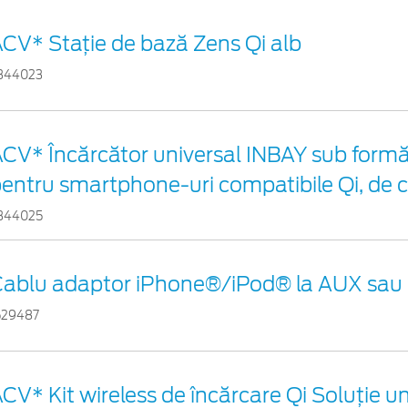
CV* Stație de bază Zens Qi alb
344023
CV* Încărcător universal INBAY sub formă
entru smartphone-uri compatibile Qi, de 
344025
Cablu adaptor iPhone®/iPod® la AUX sau
529487
CV* Kit wireless de încărcare Qi Soluție u