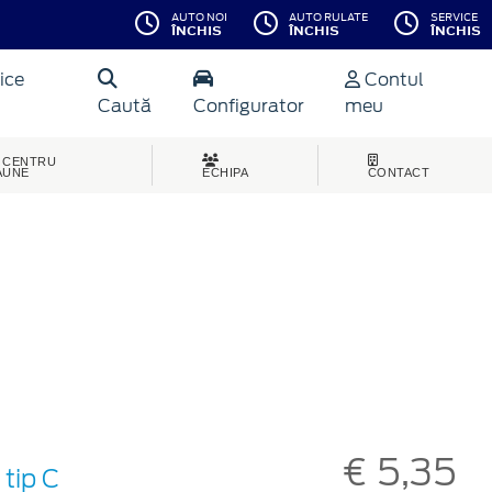
AUTO NOI
AUTO RULATE
SERVICE
ÎNCHIS
ÎNCHIS
ÎNCHIS
ice
Contul
Caută
Configurator
meu
CENTRU
AUNE
ECHIPA
CONTACT
€ 5,35
tip C