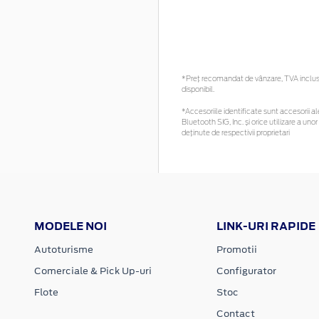
*Preţ recomandat de vânzare, TVA inclus. 
disponibil.
*Accesoriile identificate sunt accesorii ale
Bluetooth SIG, Inc. și orice utilizare a 
deținute de respectivii proprietari
MODELE NOI
LINK-URI RAPIDE
Autoturisme
Promotii
Comerciale & Pick Up-uri
Configurator
Flote
Stoc
Contact