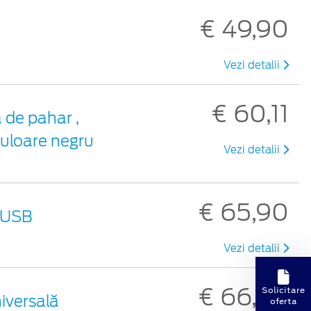
€ 49,90
Vezi detalii
€ 60,11
 de pahar ,
culoare negru
Vezi detalii
€ 65,90
 USB
Vezi detalii
€ 66,30
Solicitare
niversală
oferta