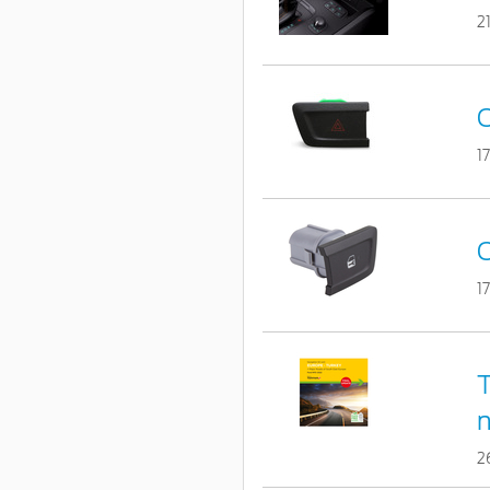
2
C
1
C
1
T
n
2