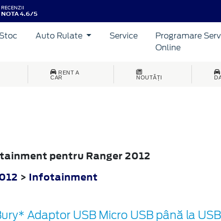
RECENZII
NOTA 4.6/5
Stoc
Auto Rulate
Service
Programare Serv
Online
RENT A
CAR
NOUTĂȚI
D
fotainment pentru Ranger 2012
2012
>
Infotainment
ury* Adaptor USB Micro USB până la USB 