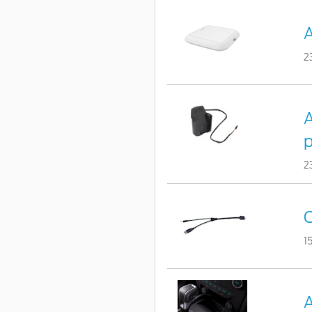
A
2
A
p
2
1
A