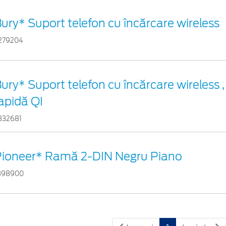
ury* Suport telefon cu încărcare wireless
279204
ury* Suport telefon cu încărcare wireless ,
apidă QI
332681
Pioneer* Ramă 2-DIN Negru Piano
898900