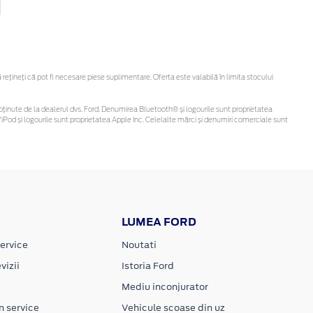
țineți că pot fi necesare piese suplimentare. Oferta este valabilă în limita stocului
 fi obținute de la dealerul dvs. Ford. Denumirea Bluetooth® și logourile sunt proprietatea
Pod și logourile sunt proprietatea Apple Inc. Celelalte mărci și denumiri comerciale sunt
LUMEA FORD
ervice
Noutati
vizii
Istoria Ford
Mediu inconjurator
n service
Vehicule scoase din uz