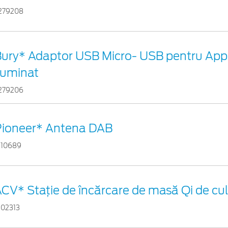
279208
ury* Adaptor USB Micro- USB pentru App
luminat
279206
Pioneer* Antena DAB
110689
CV* Stație de încărcare de masă Qi de cu
102313