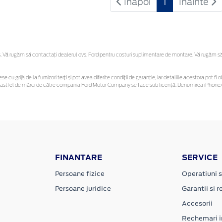
Inapoi
1
Inainte
Vă rugăm să contactaţi dealerul dvs. Ford pentru costuri suplimentare de montare. Vă rugăm să re
se cu grijă de la furnizori terți și pot avea diferite condiții de garanție, iar detaliile acestora pot
unor astfel de mărci de către compania Ford Motor Company se face sub licență. Denumirea iPhone/i
FINANTARE
SERVICE
Persoane fizice
Operatiuni s
Persoane juridice
Garantii si re
Accesorii
Rechemari i