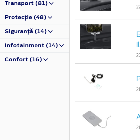
Transport (81)
2
Protecţie (48)
Siguranţă (14)
B
i
Infotainment (14)
2
Confort (16)
2
A
2