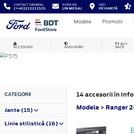
CONTACT GENERAL
SCRIE-NE
VEZI
(+40)212211515
UN MESAJ
PE HARTĂ
Modele
Promotii
RANGER
BUY
ACCESORII
ASIGURĂRI
BACK
2012
14 accesorii în In
CATEGORII
Modele
>
Ranger 
Jante (15)
Linie stilistică (16)
B