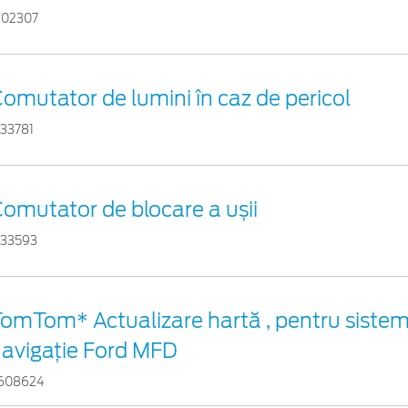
102307
omutator de lumini în caz de pericol
733781
omutator de blocare a ușii
733593
omTom* Actualizare hartă , pentru sistem
avigaţie Ford MFD
608624