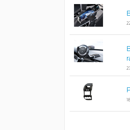
B
2
B
r
2
1