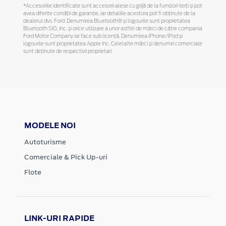
*Accesoriile identificate sunt accesorii alese cu grijă de la furnizori terți și pot
avea diferite condiții de garanție, iar detaliile acestora pot fi obținute de la
dealerul dvs. Ford. Denumirea Bluetooth® și logourile sunt proprietatea
Bluetooth SIG, Inc. și orice utilizare a unor astfel de mărci de către compania
Ford Motor Company se face sub licență. Denumirea iPhone/iPod și
logourile sunt proprietatea Apple Inc. Celelalte mărci și denumiri comerciale
sunt deținute de respectivii proprietari.
MODELE NOI
Autoturisme
Comerciale & Pick Up-uri
Flote
LINK-URI RAPIDE