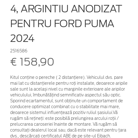
4, ARGINTIU ANODIZAT
PENTRU FORD PUMA
2024
2516586
€ 158,90
Kitul conține o pereche ( 2 distanțiere). Vehiculul dvs. pare
mai lat cu distanțierele pentru roți instalate, deoarece aripile
sale sunt la același nivel cu marginile exterioare ale aripilor
vehiculului, îmbunătățind semnificativ aspectul său optic.
Sporind ecartamentul, sunt obținute un comportament de
conducere optimizat combinat cu o stabilitate mai mare,
deoarece sistemul influențează pozitiv ruliul șasiului.Vă
rugăm să rețineți: este posibilă prelungirea arcului roții /
prelucrarea caroseriei înainte de montare. Vă rugăm să
consultați dealerul local sau, dacă este relevant pentru țara
dvs., descărcați certificatul ABE de pe site-ul Eibach.