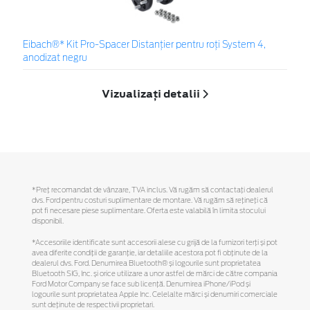
Eibach®* Kit Pro-Spacer Distanțier pentru roți System 4,
anodizat negru
Vizualizați detalii
*Preţ recomandat de vânzare, TVA inclus. Vă rugăm să contactaţi dealerul
dvs. Ford pentru costuri suplimentare de montare. Vă rugăm să reţineţi că
pot fi necesare piese suplimentare. Oferta este valabilă în limita stocului
disponibil.
*Accesoriile identificate sunt accesorii alese cu grijă de la furnizori terți și pot
avea diferite condiții de garanție, iar detaliile acestora pot fi obținute de la
dealerul dvs. Ford. Denumirea Bluetooth® și logourile sunt proprietatea
Bluetooth SIG, Inc. și orice utilizare a unor astfel de mărci de către compania
Ford Motor Company se face sub licență. Denumirea iPhone/iPod și
logourile sunt proprietatea Apple Inc. Celelalte mărci și denumiri comerciale
sunt deținute de respectivii proprietari.