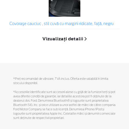
Covoraşe cauciuc , stil cuvă cu margini ridicate, față, negru
Vizualizați detalii
*Preţ recomandat de vânzare, TVA inclus. Oferta este valabilă în limita
stocului disponibil.
*Accesoriile identificate sunt accesorii alese cu grijă de la furnizori terți și pot
avea diferite condiții de garanție, iar detaliile acestora pot fi obținute de la
dealerul dvs. Ford. Denumirea Bluetooth® și logourile sunt proprietatea
Bluetooth SIG, Inc. și orice utilizare a unor astfel de mărci de către compania
Ford Motor Company se face sub licență. Denumirea iPhone/iPod și
logourile sunt proprietatea Apple Inc. Celelalte mărci și denumiri comerciale
sunt deținute de respectivii proprietari.