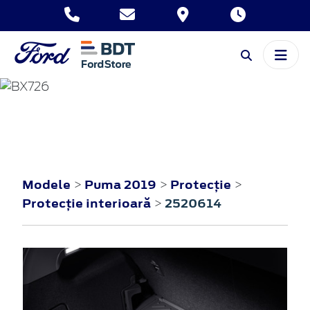
PUMA
2019
Modele
Puma 2019
Protecţie
>
>
>
Protecţie interioară
2520614
>