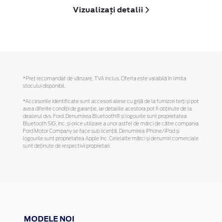
Vizualizați detalii
*Preţ recomandat de vânzare, TVA inclus. Oferta este valabilă în limita
stocului disponibil.
*Accesoriile identificate sunt accesorii alese cu grijă de la furnizori terți și pot
avea diferite condiții de garanție, iar detaliile acestora pot fi obținute de la
dealerul dvs. Ford. Denumirea Bluetooth® și logourile sunt proprietatea
Bluetooth SIG, Inc. și orice utilizare a unor astfel de mărci de către compania
Ford Motor Company se face sub licență. Denumirea iPhone/iPod și
logourile sunt proprietatea Apple Inc. Celelalte mărci și denumiri comerciale
sunt deținute de respectivii proprietari.
MODELE NOI